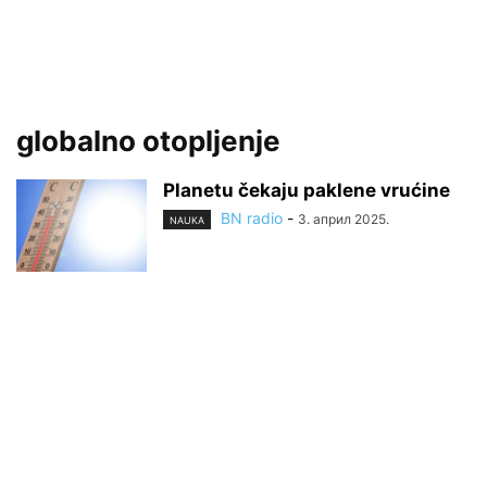
globalno otopljenje
Planetu čekaju paklene vrućine
BN radio
-
3. април 2025.
NAUKA