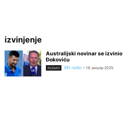
izvinjenje
Australijski novinar se izvinio
Đokoviću
BN radio
-
19. јануар 2025.
POZNATI