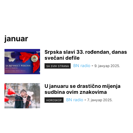
januar
Srpska slavi 33. rođendan, danas
svečani defile
BN radio
-
9. јануар 2025.
SA SVIH STRANA
U januaru se drastično mijenja
sudbina ovim znakovima
BN radio
-
7. јануар 2025.
HOROSKOP