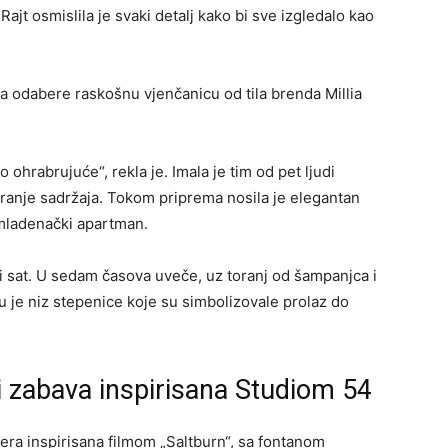
ajt osmislila je svaki detalj kako bi sve izgledalo kao
 da odabere raskošnu vjenčanicu od tila brenda Millia
ohrabrujuće“, rekla je. Imala je tim od pet ljudi
eiranje sadržaja. Tokom priprema nosila je elegantan
n mladenački apartman.
ni sat. U sedam časova uveče, uz toranj od šampanjca i
ju je niz stepenice koje su simbolizovale prolaz do
 i zabava inspirisana Studiom 54
era inspirisana filmom „Saltburn“, sa fontanom