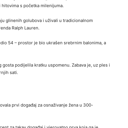
i hitovima s početka milenijuma.
ju glinenih golubova i uživali u tradicionalnom
renda Ralph Lauren.
dio 54 – prostor je bio ukrašen srebrnim balonima, a
g gosta podijelila kratku uspomenu. Zabava je, uz ples i
njih sati.
ovala prvi događaj za osnaživanje žena u 300-
cent za takav događaj i vjerovatno prva koja ga je