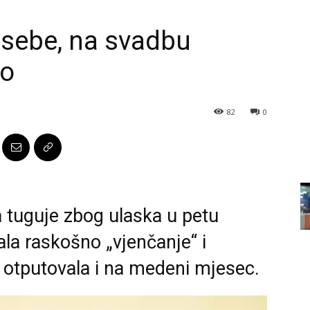
 sebe, na svadbu
vo
82
0
da tuguje zbog ulaska u petu
ala raskošno „vjenčanje“ i
 otputovala i na medeni mjesec.