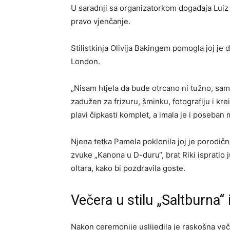
U saradnji sa organizatorkom događaja Luiz R
pravo vjenčanje.
Stilistkinja Olivija Bakingem pomogla joj je
London.
„Nisam htjela da bude otrcano ni tužno, samo 
zadužen za frizuru, šminku, fotografiju i kr
plavi čipkasti komplet, a imala je i poseba
Njena tetka Pamela poklonila joj je porodič
zvuke „Kanona u D-duru“, brat Riki ispratio 
oltara, kako bi pozdravila goste.
Večera u stilu „Saltburna“
Nakon ceremonije uslijedila je raskošna več