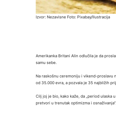
Izvor: Nezavisne Foto: Pixabay/Ilustracija
Amerikanka Britani Alin odlučila je da pros
samu sebe.
Na raskošnu ceremoniju i vikend-proslavu na
od 35.000 evra, a pozvala je 35 najbližih pri
Cilj joj je bio, kako kaže, da „period ulaska 
pretvori u trenutak optimizma i osnaživanja“