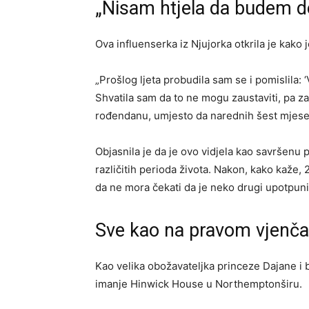
„Nisam htjela da budem d
Ova influenserka iz Njujorka otkrila je kako 
„Prošlog ljeta probudila sam se i pomislila: 
Shvatila sam da to ne mogu zaustaviti, pa za
rođendanu, umjesto da narednih šest mjesec
Objasnila je da je ovo vidjela kao savršenu 
različitih perioda života. Nakon, kako kaže,
da ne mora čekati da je neko drugi upotpuni
Sve kao na pravom vjenča
Kao velika obožavateljka princeze Dajane i br
imanje Hinwick House u Northemptonširu.