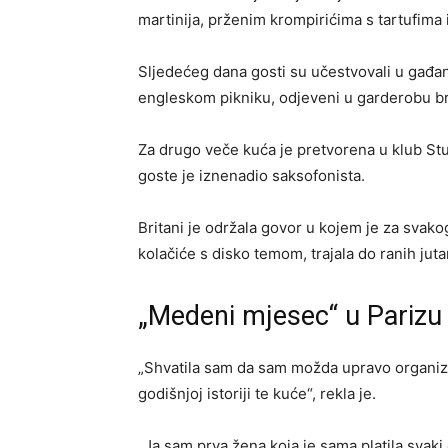
martinija, prženim krompirićima s tartufima 
Sljedećeg dana gosti su učestvovali u gađan
engleskom pikniku, odjeveni u garderobu b
Za drugo veče kuća je pretvorena u klub Stu
goste je iznenadio saksofonista.
Britani je održala govor u kojem je za svako
kolačiće s disko temom, trajala do ranih jutar
„Medeni mjesec“ u Parizu
„Shvatila sam da sam možda upravo organiz
godišnjoj istoriji te kuće“, rekla je.
„Ja sam prva žena koja je sama platila svaki 