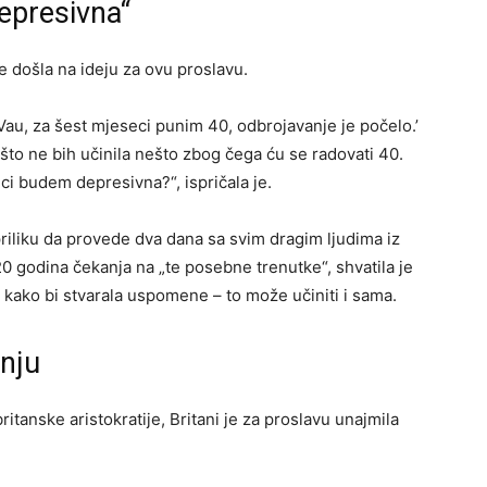
epresivna“
je došla na ideju za ovu proslavu.
‘Vau, za šest mjeseci punim 40, odbrojavanje je počelo.’
što ne bih učinila nešto zbog čega ću se radovati 40.
i budem depresivna?“, ispričala je.
priliku da provede dva dana sa svim dragim ljudima iz
 20 godina čekanja na „te posebne trenutke“, shvatila je
 kako bi stvarala uspomene – to može učiniti i sama.
nju
itanske aristokratije, Britani je za proslavu unajmila