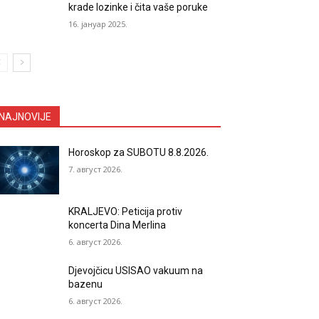
krade lozinke i čita vaše poruke
16. јануар 2025.
NAJNOVIJE
Horoskop za SUBOTU 8.8.2026.
7. август 2026.
KRALJEVO: Peticija protiv
koncerta Dina Merlina
6. август 2026.
Djevojčicu USISAO vakuum na
bazenu
6. август 2026.