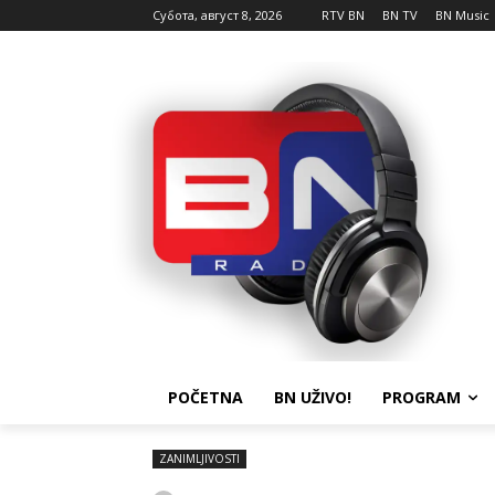
Субота, август 8, 2026
RTV BN
BN TV
BN Music
POČETNA
BN UŽIVO!
PROGRAM
ZANIMLJIVOSTI