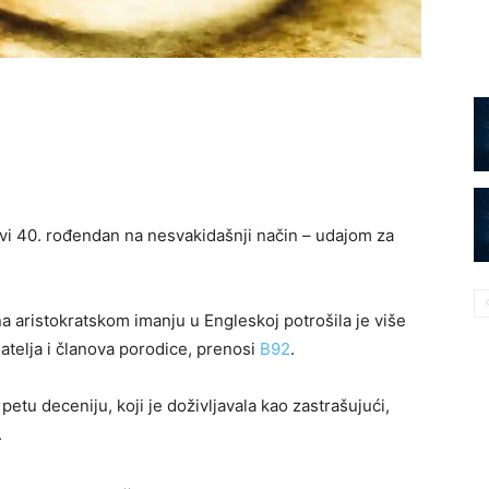
lavi 40. rođendan na nesvakidašnji način – udajom za
 aristokratskom imanju u Engleskoj potrošila je više
jatelja i članova porodice, prenosi
B92
.
u petu deceniju, koji je doživljavala kao zastrašujući,
.