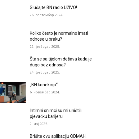
Slušajte BN radio UŽIVO!
26. септембар 2024.
Koliko često je normalno imati
odnose u braku?
22. фебруар 2025.
Šta se sa tijelom dešava kada je
dugo bez odnosa?
24. фебруар 2025.
„BN konekcija“
6. новембар 2024.
Intimni snimci su mi uništili
pjevačku karijeru
2. мај 2025.
Brišite ovu aplikaciju ODMAH,