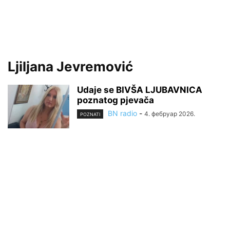
Ljiljana Jevremović
Udaje se BIVŠA LJUBAVNICA
poznatog pjevača
BN radio
-
4. фебруар 2026.
POZNATI