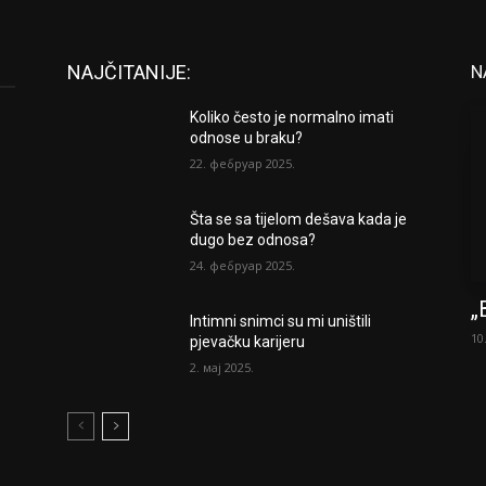
NAJČITANIJE:
N
Koliko često je normalno imati
odnose u braku?
22. фебруар 2025.
Šta se sa tijelom dešava kada je
dugo bez odnosa?
24. фебруар 2025.
„
Intimni snimci su mi uništili
10
pjevačku karijeru
2. мај 2025.