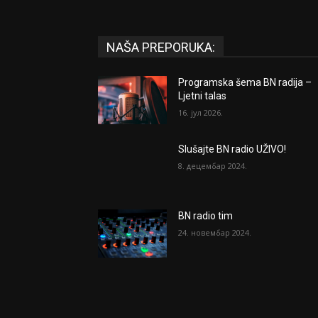
NAŠA PREPORUKA:
Programska šema BN radija –
Ljetni talas
16. јул 2026.
Slušajte BN radio UŽIVO!
8. децембар 2024.
BN radio tim
24. новембар 2024.