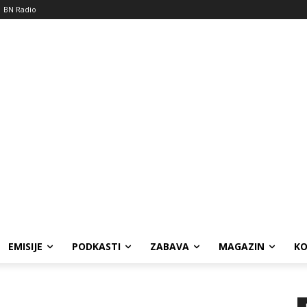
BN Radio
EMISIJE
PODKASTI
ZABAVA
MAGAZIN
K