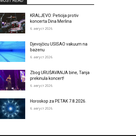
MOST READ
KRALJEVO: Peticija protiv
koncerta Dina Merlina
6. август 2026.
Djevojčicu USISAO vakuum na
bazenu
6. август 2026.
Zbog URUŠAVANJA bine, Tanja
prekinula koncert!
6. август 2026.
Horoskop za PETAK 7.8.2026.
6. август 2026.