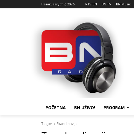
Петак, август 7, 2026
RTV BN
BN TV
BN Music
POČETNA
BN UŽIVO!
PROGRAM
Tagovi
Skandinavija