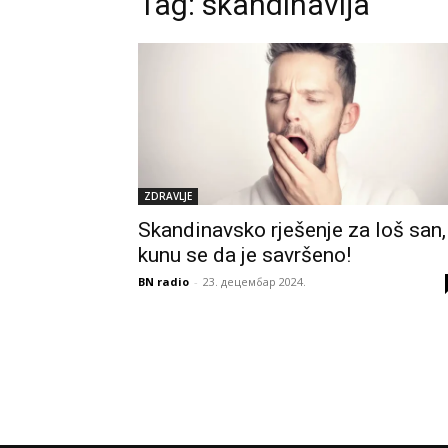
Tag:
skandinavija
ZDRAVLJE
Skandinavsko rješenje za loš san,
kunu se da je savršeno!
BN radio
-
23. децембар 2024.