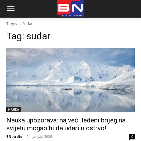
Tagovi
Sudar
Tag:
sudar
NAUKA
Nauka upozorava: najveći ledeni brijeg na
svijetu mogao bi da udari u ostrvo!
BN radio
-
24. јануар 2025.
0