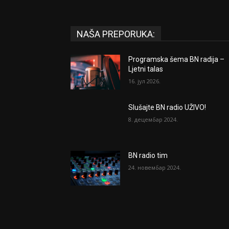
NAŠA PREPORUKA:
Programska šema BN radija –
Ljetni talas
16. јул 2026.
Slušajte BN radio UŽIVO!
8. децембар 2024.
BN radio tim
24. новембар 2024.