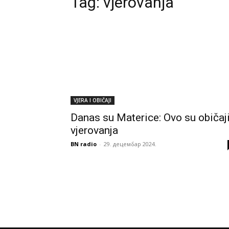
Tag:
vjerovanja
VJERA I OBIČAJI
Danas su Materice: Ovo su običaji
vjerovanja
BN radio
-
29. децембар 2024.