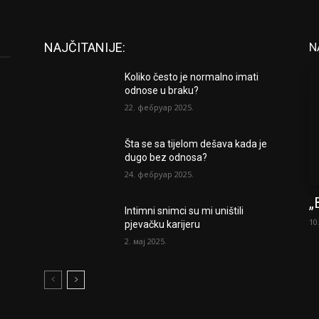
NAJČITANIJE:
N
Koliko često je normalno imati
odnose u braku?
22. фебруар 2025.
Šta se sa tijelom dešava kada je
dugo bez odnosa?
24. фебруар 2025.
„
Intimni snimci su mi uništili
10
pjevačku karijeru
2. мај 2025.