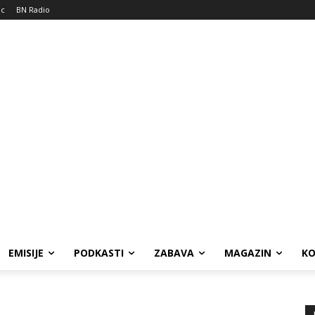
ic
BN Radio
EMISIJE
PODKASTI
ZABAVA
MAGAZIN
K