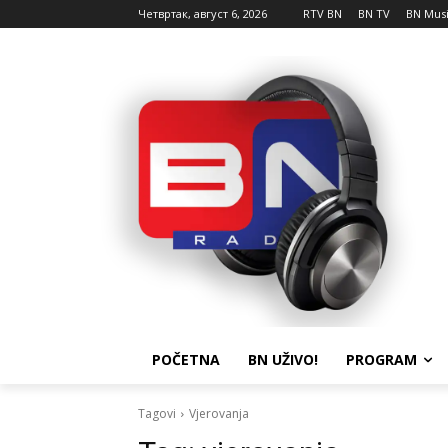
Четвртак, август 6, 2026
RTV BN
BN TV
BN Mus
POČETNA
BN UŽIVO!
PROGRAM
Tagovi
Vjerovanja