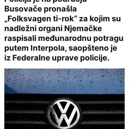
Busovače pronašla
„Folksvagen ti-rok“ za kojim su
nadležni organi Njemačke
raspisali međunarodnu potragu
putem Interpola, saopšteno je
iz Federalne uprave policije.