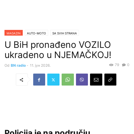
MAGAZIN
AUTO-MOTO
SA SVIH STRANA
U BiH pronađeno VOZILO
ukradeno u NJEMAČKOJ!
79
0
Od
BN radio
-
11. јун 2026.
Policija je na području