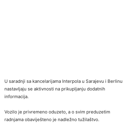
U saradnji sa kancelarijama Interpola u Sarajevu i Berlinu
nastavljaju se aktivnosti na prikupljanju dodatnih
informacija.
Vozilo je privremeno oduzeto, a o svim preduzetim
radnjama obaviješteno je nadležno tužilaštvo.