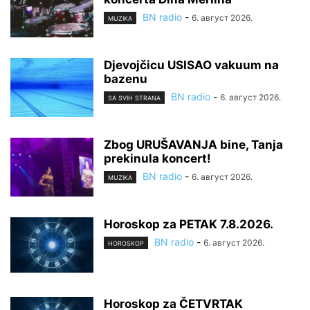
BN radio
-
6. август 2026.
MUZIKA
Djevojčicu USISAO vakuum na
bazenu
BN radio
-
6. август 2026.
SA SVIH STRANA
Zbog URUŠAVANJA bine, Tanja
prekinula koncert!
BN radio
-
6. август 2026.
MUZIKA
Horoskop za PETAK 7.8.2026.
BN radio
-
6. август 2026.
HOROSKOP
Horoskop za ČETVRTAK