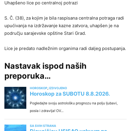
Uhapšeno lice po centralnoj potrazi
S. Č. (38), za kojim je bila raspisana centralna potraga radi
upućivanja na izdržavanje kazne zatvora, uhapšen je na
području sarajevske opštine Stari Grad.
Lice je predato nadležnim organima radi daljeg postupanja.
Nastavak ispod naših
preporuka…