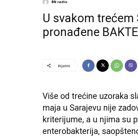
BN radio
U svakom trećem
pronađene BAKTE
Dijeliti
Više od trećine uzoraka s
maja u Sarajevu nije zado
kriterijume, a u njima su 
enterobakterija, saopšten