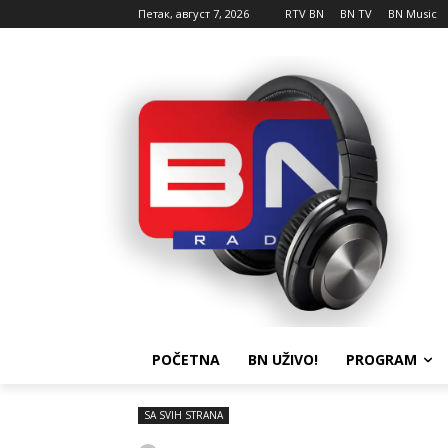
Петак, август 7, 2026
RTV BN
BN TV
BN Music
POČETNA
BN UŽIVO!
PROGRAM
SA SVIH STRANA