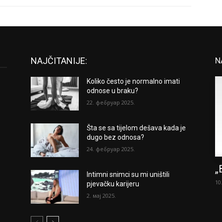
NAJČITANIJE:
N
Koliko često je normalno imati
odnose u braku?
22. фебруар 2025.
Šta se sa tijelom dešava kada je
dugo bez odnosa?
24. фебруар 2025.
„
Intimni snimci su mi uništili
10
pjevačku karijeru
2. мај 2025.