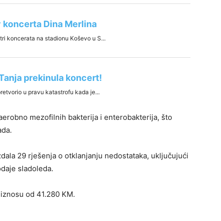
erobno mezofilnih bakterija i enterobakterija, što
ada.
zdala 29 rješenja o otklanjanju nedostataka, uključujući
odaje sladoleda.
m iznosu od 41.280 KM.