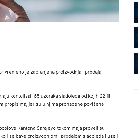
privremeno je zabranjena proizvodnja i prodaja
aju kontolisali 65 uzoraka sladoleda od kojih 22 ili
ćim propisima, jer su u njima pronađene povišene
 poslove Kantona Sarajevo tokom maja proveli su
 koji se bave proizvodnjom i prodajom sladoleda i uzeli