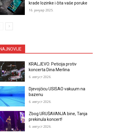
krade lozinke i čita vaše poruke
16. јануар 2025.
NAJNOVIJE
KRALJEVO: Peticija protiv
koncerta Dina Merlina
6. август 2026.
Djevojčicu USISAO vakuum na
bazenu
6. август 2026.
Zbog URUŠAVANJA bine, Tanja
prekinula koncert!
6. август 2026.