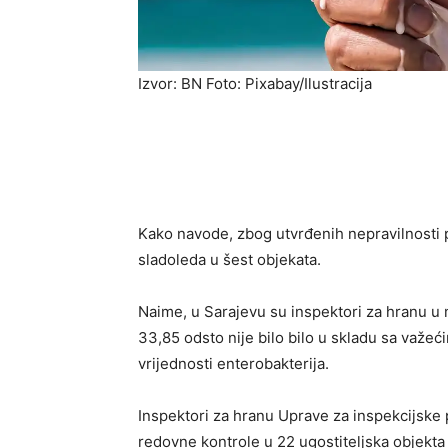
Izvor: BN Foto: Pixabay/Ilustracija
Kako navode, zbog utvrđenih nepravilnosti 
sladoleda u šest objekata.
Naime, u Sarajevu su inspektori za hranu u m
33,85 odsto nije bilo bilo u skladu sa važe
vrijednosti enterobakterija.
Inspektori za hranu Uprave za inspekcijske
redovne kontrole u 22 ugostiteljska objekta