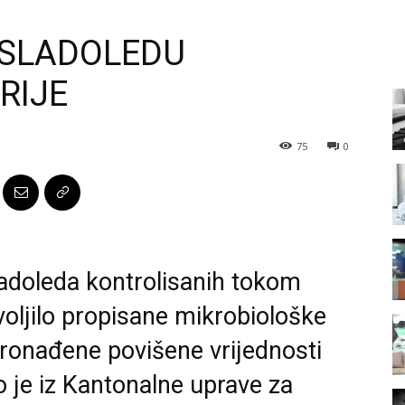
 SLADOLEDU
RIJE
75
0
ladoleda kontrolisanih tokom
voljilo propisane mikrobiološke
pronađene povišene vrijednosti
o je iz Kantonalne uprave za