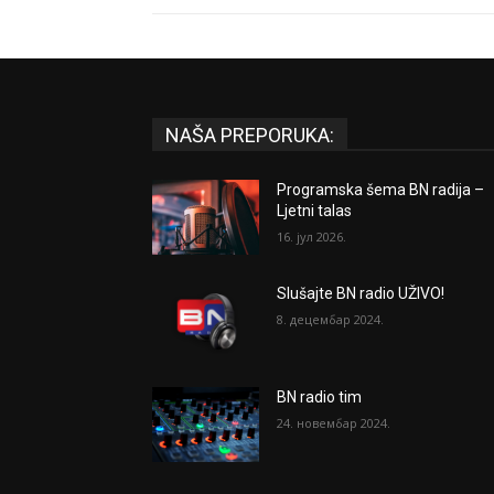
NAŠA PREPORUKA:
Programska šema BN radija –
Ljetni talas
16. јул 2026.
Slušajte BN radio UŽIVO!
8. децембар 2024.
BN radio tim
24. новембар 2024.