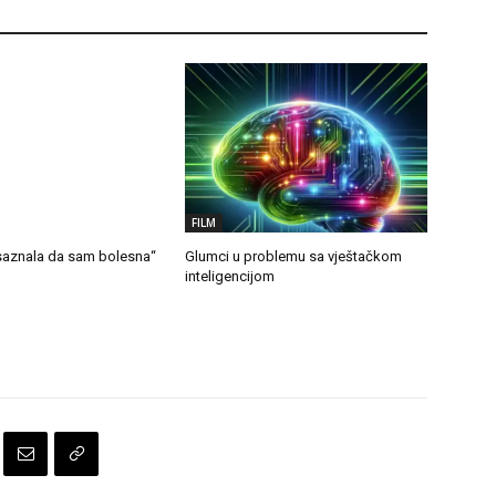
FILM
aznala da sam bolesna“
Glumci u problemu sa vještačkom
inteligencijom