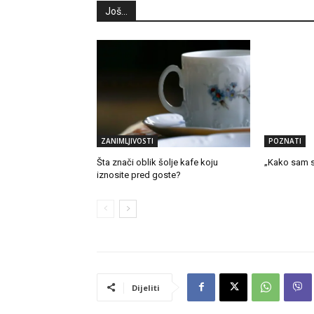
Još...
ZANIMLJIVOSTI
POZNATI
Šta znači oblik šolje kafe koju
„Kako sam s
iznosite pred goste?
Dijeliti