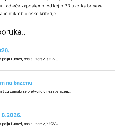
u i odjeće zaposlenih, od kojih 33 uzorka briseva,
ane mikrobiološke kriterije.
eporuka…