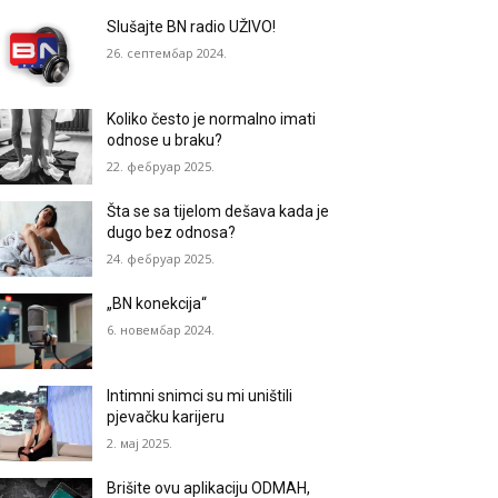
Slušajte BN radio UŽIVO!
26. септембар 2024.
Koliko često je normalno imati
odnose u braku?
22. фебруар 2025.
Šta se sa tijelom dešava kada je
dugo bez odnosa?
24. фебруар 2025.
„BN konekcija“
6. новембар 2024.
Intimni snimci su mi uništili
pjevačku karijeru
2. мај 2025.
Brišite ovu aplikaciju ODMAH,