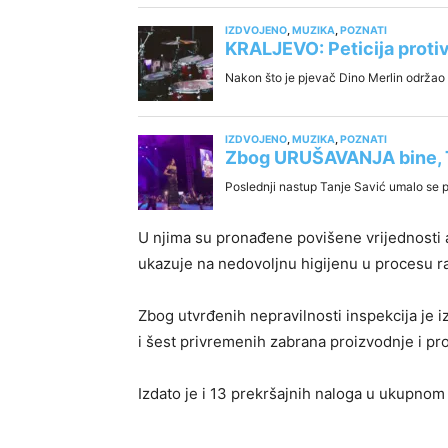
U njima su pronađene povišene vrijednosti a
ukazuje na nedovoljnu higijenu u procesu r
Zbog utvrđenih nepravilnosti inspekcija je i
i šest privremenih zabrana proizvodnje i pr
Izdato je i 13 prekršajnih naloga u ukupno