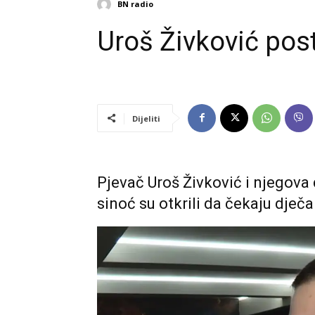
BN radio
Uroš Živković pos
Dijeliti
Pjevač Uroš Živković i njegova 
sinoć su otkrili da čekaju dječa