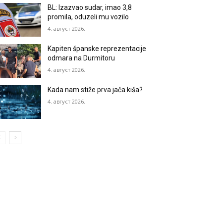
BL: Izazvao sudar, imao 3,8
promila, oduzeli mu vozilo
4. август 2026.
Kapiten španske reprezentacije
odmara na Durmitoru
4. август 2026.
Kada nam stiže prva jača kiša?
4. август 2026.