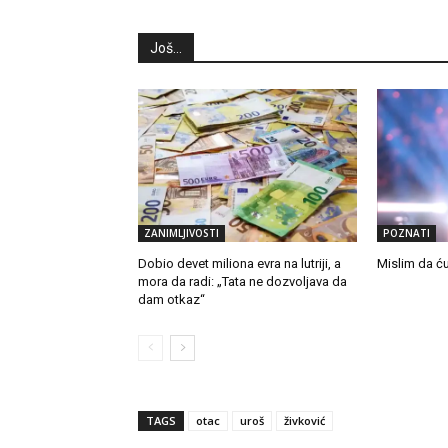
Još...
ZANIMLJIVOSTI
POZNATI
Dobio devet miliona evra na lutriji, a
Mislim da ću
mora da radi: „Tata ne dozvoljava da
dam otkaz“
TAGS
otac
uroš
živković