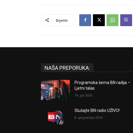
Dijeliti
NAŠA PREPORUKA:
Programska šema BN radija –
Ljetni talas
16. јул 2026.
Slušajte BN radio UŽIVO!
8. децембар 2024.