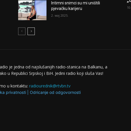
Intimni snimci su mi uništili
10
pjevačku karijeru
2. мај 2025.
adio je jedna od najslušanijih radio-stanica na Balkanu, a
ko u Republici Srpskoj i BiH. Jedini radio koji sluša Vas!
mo u kontaktu:
radiourednik@rtvbn.tv
ika privatnosti
|
Odricanje od odgovornosti