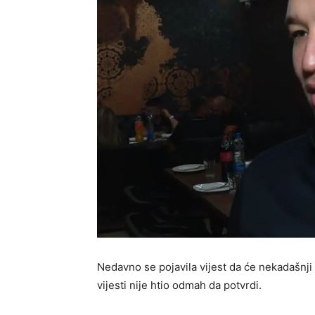
Nedavno se pojavila vijest da će nekadašnji 
vijesti nije htio odmah da potvrdi.