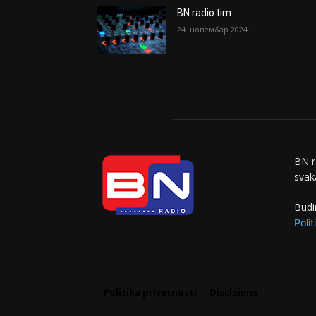
BN radio tim
24. новембар 2024.
BN r
svaka
Budi
Polit
Politika privatnosti
Disclaimer