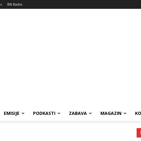
ic
BN Radio
EMISIJE
PODKASTI
ZABAVA
MAGAZIN
K