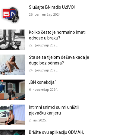
Slušajte BN radio UŽIVO!
26. септембар 2024.
Koliko često je normalno imati
odnose u braku?
22. фебруар 2025.
Šta se sa tijelom dešava kada je
dugo bez odnosa?
24. фебруар 2025.
„BN konekcija“
6. новембар 2024.
Intimni snimci su mi uništili
pjevačku karijeru
2. мај 2025.
Brišite ovu aplikaciju ODMAH,