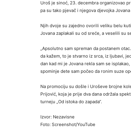
Uroš je sinoć, 23. decembra organizovao pro
pa su tako pjevač i njegova djevojka Jovana 
Njih dvoje su zajedno ovorili veliku belu kutij
Jovana zaplakali su od sreće, a veselili su se
„Apsolutno sam spreman da postanem otac. T
da kažem, to je stvarno iz srca, iz ljubavi
dan kad mi je Jovana rekla sam se isplakao,
spominje dete sam počeo da ronim suze opet“
Na promociju su došle i Uroševe brojne kol
Prijović, koja je prije dva dana održala spe
turneju „Od istoka do zapada“.
Izvor: Nezavisne
Foto: Screenshot/YouTube