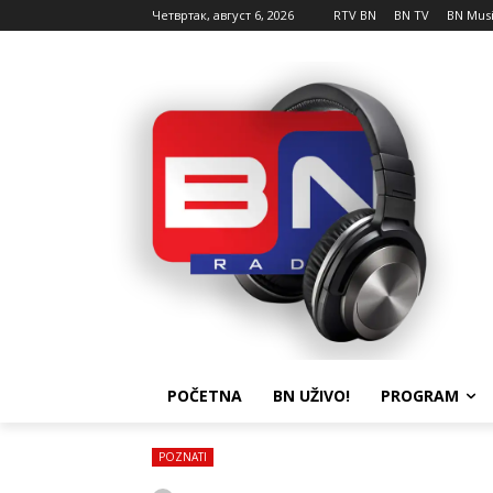
Четвртак, август 6, 2026
RTV BN
BN TV
BN Mus
POČETNA
BN UŽIVO!
PROGRAM
POZNATI