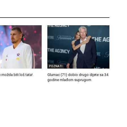
POZNATI
 možda biti loš tata!
Glumac (71) dobio drugo dijete sa 34
godine mlađom suprugom