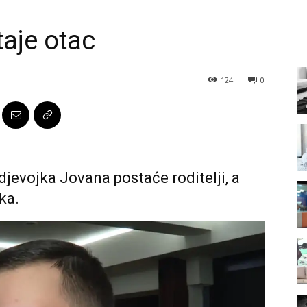
taje otac
124
0
djevojka Jovana postaće roditelji, a
ka.