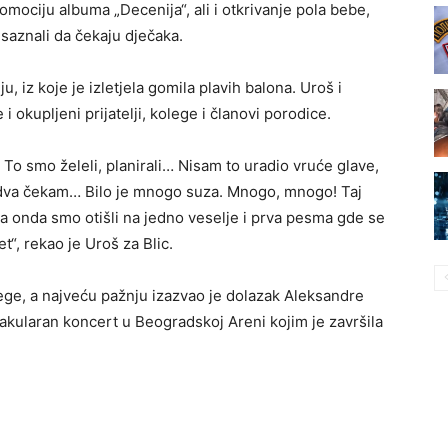
mociju albuma „Decenija“, ali i otkrivanje pola bebe,
saznali da čekaju dječaka.
u, iz koje je izletjela gomila plavih balona. Uroš i
 i okupljeni prijatelji, kolege i članovi porodice.
o smo želeli, planirali… Nisam to uradio vruće glave,
, jedva čekam… Bilo je mnogo suza. Mnogo, mnogo! Taj
 a onda smo otišli na jedno veselje i prva pesma gde se
, rekao je Uroš za Blic.
ege, a najveću pažnju izazvao je dolazak Aleksandre
ktakularan koncert u Beogradskoj Areni kojim je završila