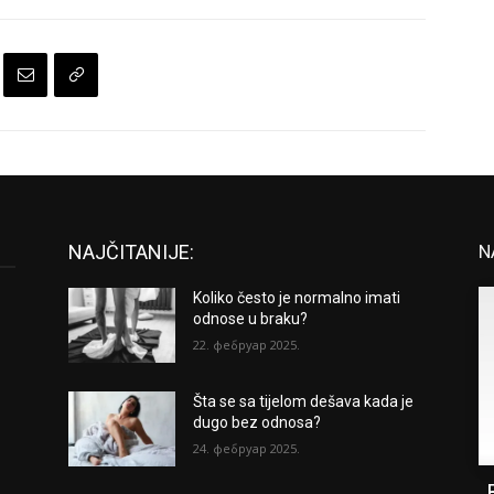
NAJČITANIJE:
N
Koliko često je normalno imati
odnose u braku?
22. фебруар 2025.
Šta se sa tijelom dešava kada je
dugo bez odnosa?
24. фебруар 2025.
„