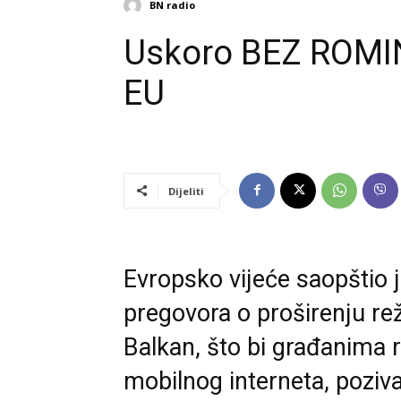
BN radio
Uskoro BEZ ROMI
EU
Dijeliti
Evropsko vijeće saopštio 
pregovora o proširenju r
Balkan, što bi građanima
mobilnog interneta, poziv