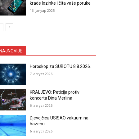
krade lozinke i čita vaše poruke
16. јануар 2025.
NAJNOVIJE
Horoskop za SUBOTU 8.8.2026.
7. август 2026.
KRALJEVO: Peticija protiv
koncerta Dina Merlina
6. август 2026.
Djevojčicu USISAO vakuum na
bazenu
6. август 2026.