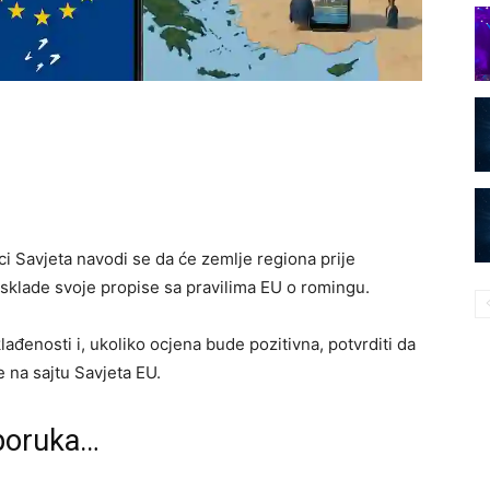
ci Savjeta navodi se da će zemlje regiona prije
klade svoje propise sa pravilima EU o romingu.
lađenosti i, ukoliko ocjena bude pozitivna, potvrditi da
e na sajtu Savjeta EU.
eporuka…