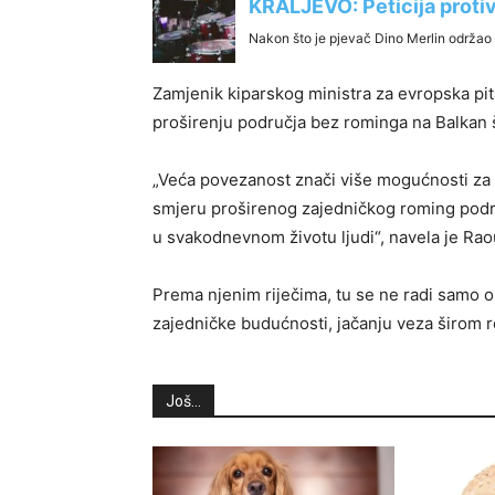
Zamjenik kiparskog ministra za evropska pit
proširenju područja bez rominga na Balkan 
„Veća povezanost znači više mogućnosti za
smjeru proširenog zajedničkog roming područ
u svakodnevnom životu ljudi“, navela je Rao
Prema njenim riječima, tu se ne radi samo 
zajedničke budućnosti, jačanju veza širom r
Još...