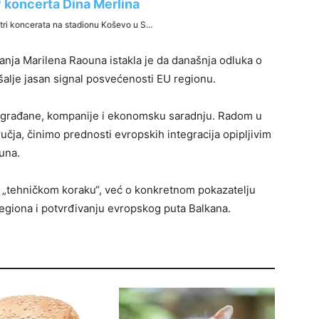
anja Marilena Raouna istakla je da današnja odluka o
šalje jasan signal posvećenosti EU regionu.
 građane, kompanije i ekonomsku saradnju. Radom u
ja, činimo prednosti evropskih integracija opipljivim
una.
o „tehničkom koraku“, već o konkretnom pokazatelju
egiona i potvrđivanju evropskog puta Balkana.