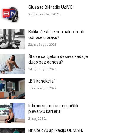
Slušajte BN radio UŽIVO!
26. септембар 2024.
Koliko često je normalno imati
odnose u braku?
22. фебруар 2025.
Šta se sa tijelom dešava kada je
dugo bez odnosa?
24. фебруар 2025.
„BN konekcija“
6. новембар 2024.
Intimni snimci su mi uništili
pjevačku karijeru
2. мај 2025.
Brišite ovu aplikaciju ODMAH,