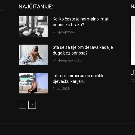
NAJČITANIJE:
N
Koliko često je normalno imati
odnose u braku?
22. фебруар 2025.
Šta se sa tijelom dešava kada je
dugo bez odnosa?
24. фебруар 2025.
„
Intimni snimci su mi uništili
10
pjevačku karijeru
2. мај 2025.