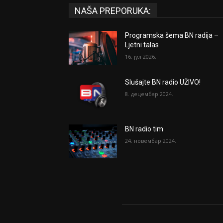
NAŠA PREPORUKA:
Programska šema BN radija –
Ljetni talas
16. јул 2026.
Slušajte BN radio UŽIVO!
8. децембар 2024.
BN radio tim
24. новембар 2024.