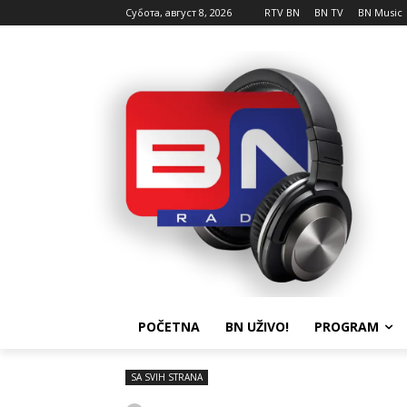
Субота, август 8, 2026
RTV BN
BN TV
BN Music
POČETNA
BN UŽIVO!
PROGRAM
SA SVIH STRANA