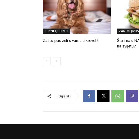
KUĆNI LJUBIMCI
ZANIMLJIVOS
Zašto pas želi s vama u krevet?
Šta ima u 
na svijetu?
Dijeliti