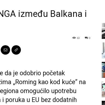
NGA između Balkana i
63
0
je da je odobrio početak
ežima „Roming kao kod kuće“ na
 regiona omogućilo upotrebu
a i poruka u EU bez dodatnih