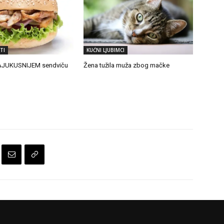
TI
KUĆNI LJUBIMCI
NAJUKUSNIJEM sendviču
Žena tužila muža zbog mačke