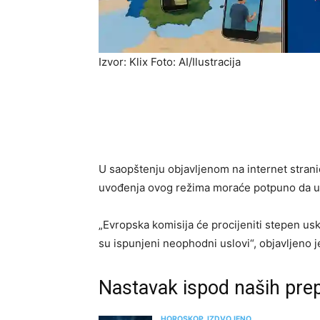
Izvor: Klix Foto: AI/Ilustracija
U saopštenju objavljenom na internet strani
uvođenja ovog režima moraće potpuno da us
„Evropska komisija će procijeniti stepen usk
su ispunjeni neophodni uslovi“, objavljeno j
Nastavak ispod naših pr