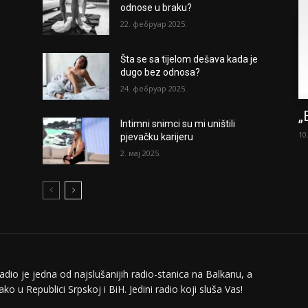
odnose u braku?
22. фебруар 2025.
Šta se sa tijelom dešava kada je
dugo bez odnosa?
24. фебруар 2025.
„
Intimni snimci su mi uništili
10
pjevačku karijeru
2. мај 2025.
adio je jedna od najslušanijih radio-stanica na Balkanu, a
ko u Republici Srpskoj i BiH. Jedini radio koji sluša Vas!