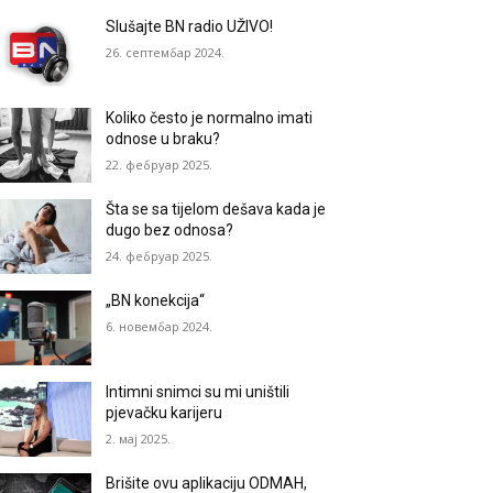
Slušajte BN radio UŽIVO!
26. септембар 2024.
Koliko često je normalno imati
odnose u braku?
22. фебруар 2025.
Šta se sa tijelom dešava kada je
dugo bez odnosa?
24. фебруар 2025.
„BN konekcija“
6. новембар 2024.
Intimni snimci su mi uništili
pjevačku karijeru
2. мај 2025.
Brišite ovu aplikaciju ODMAH,