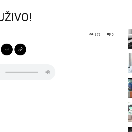
 UŽIVO!
876
0