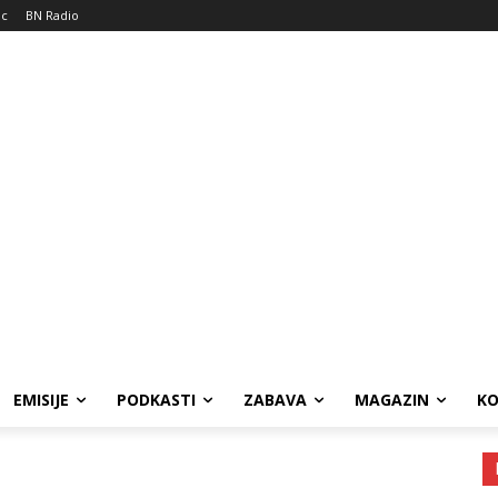
ic
BN Radio
EMISIJE
PODKASTI
ZABAVA
MAGAZIN
K