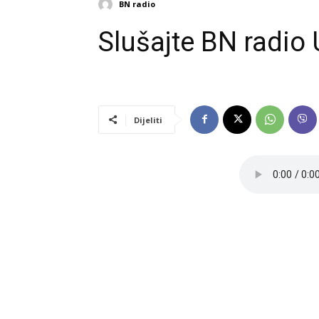
BN radio
Slušajte BN radio
Dijeliti