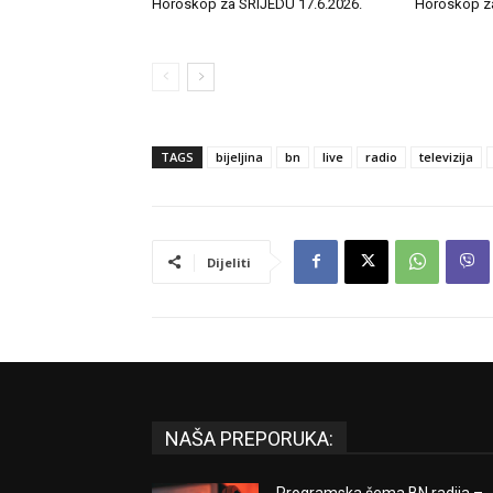
Horoskop za SRIJEDU 17.6.2026.
Horoskop z
TAGS
bijeljina
bn
live
radio
televizija
Dijeliti
NAŠA PREPORUKA:
Programska šema BN radija –