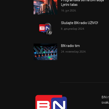
Ljetni talas
16. јул 2026.
Slušajte BN radio UŽIVO!
8. децембар 2024.
BN radio tim
24. новембар 2024.
BN r
svaka