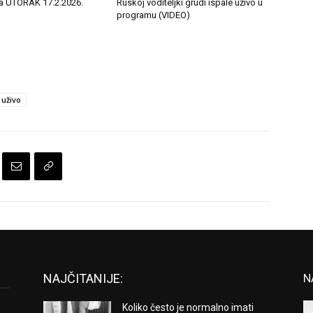
a UTORAK 17.2.2026.
Ruskoj voditeljki grudi ispale uživo u
programu (VIDEO)
uživo
NAJČITANIJE:
N
Koliko često je normalno imati