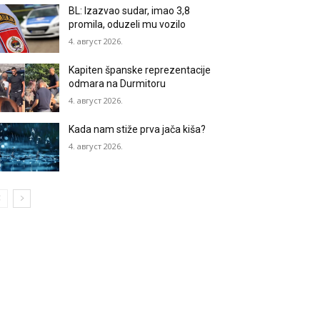
BL: Izazvao sudar, imao 3,8
promila, oduzeli mu vozilo
4. август 2026.
Kapiten španske reprezentacije
odmara na Durmitoru
4. август 2026.
Kada nam stiže prva jača kiša?
4. август 2026.