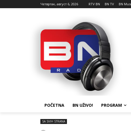
Четвртак, август 6, 2026
RTV BN
BN TV
BN Mus
POČETNA
BN UŽIVO!
PROGRAM
SA SVIH STRANA