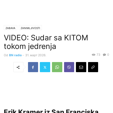
ZABAVA
ZANIMLJIVOSTI
VIDEO: Sudar sa KITOM
tokom jedrenja
73
0
Od
BN radio
-
31. март 2026.
Erik Kramer iz San Franciska