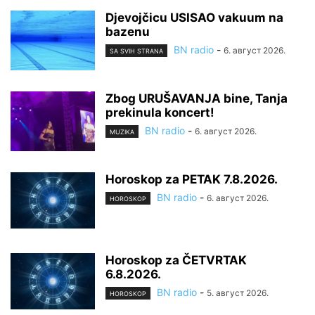
Djevojčicu USISAO vakuum na
bazenu
BN radio
-
6. август 2026.
SA SVIH STRANA
Zbog URUŠAVANJA bine, Tanja
prekinula koncert!
BN radio
-
6. август 2026.
MUZIKA
Horoskop za PETAK 7.8.2026.
BN radio
-
6. август 2026.
HOROSKOP
Horoskop za ČETVRTAK
6.8.2026.
BN radio
-
5. август 2026.
HOROSKOP