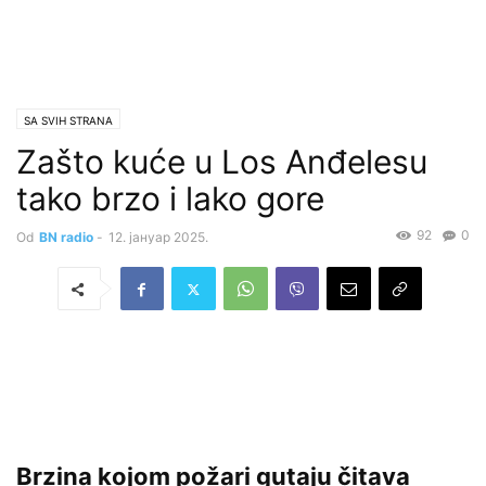
SA SVIH STRANA
Zašto kuće u Los Anđelesu
tako brzo i lako gore
92
0
Od
BN radio
-
12. јануар 2025.
Brzina kojom požari gutaju čitava