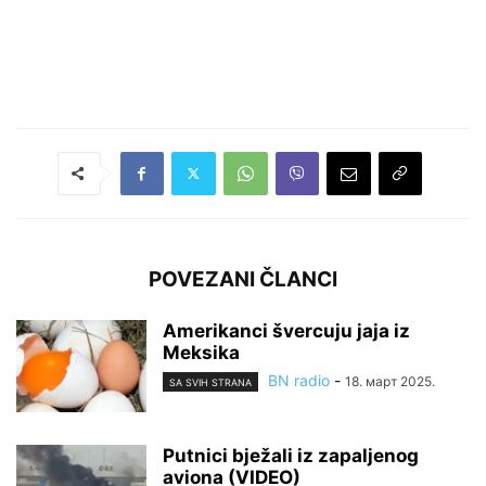
POVEZANI ČLANCI
Amerikanci švercuju jaja iz
Meksika
BN radio
-
18. март 2025.
SA SVIH STRANA
Putnici bježali iz zapaljenog
aviona (VIDEO)