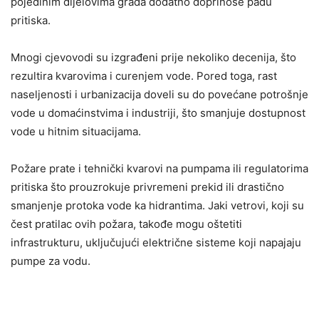
pojedinim dijelovima grada dodatno doprinose padu
pritiska.
Mnogi cjevovodi su izgrađeni prije nekoliko decenija, što
rezultira kvarovima i curenjem vode. Pored toga, rast
naseljenosti i urbanizacija doveli su do povećane potrošnje
vode u domaćinstvima i industriji, što smanjuje dostupnost
vode u hitnim situacijama.
Požare prate i tehnički kvarovi na pumpama ili regulatorima
pritiska što prouzrokuje privremeni prekid ili drastično
smanjenje protoka vode ka hidrantima. Jaki vetrovi, koji su
čest pratilac ovih požara, takođe mogu oštetiti
infrastrukturu, uključujući električne sisteme koji napajaju
pumpe za vodu.