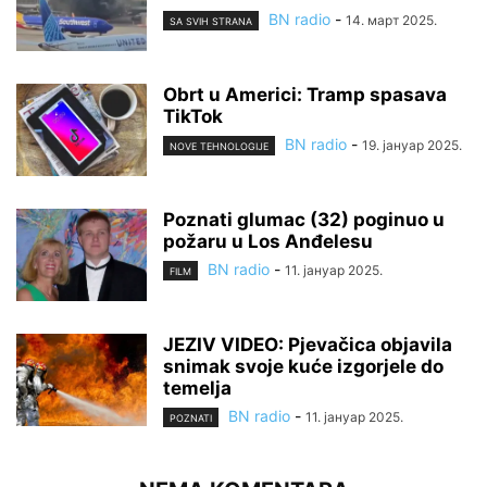
BN radio
-
14. март 2025.
SA SVIH STRANA
Obrt u Americi: Tramp spasava
TikTok
BN radio
-
19. јануар 2025.
NOVE TEHNOLOGIJE
Poznati glumac (32) poginuo u
požaru u Los Anđelesu
BN radio
-
11. јануар 2025.
FILM
JEZIV VIDEO: Pjevačica objavila
snimak svoje kuće izgorjele do
temelja
BN radio
-
11. јануар 2025.
POZNATI