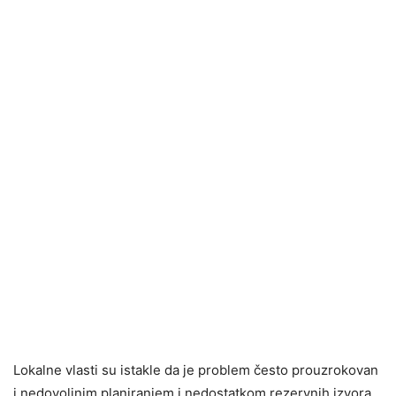
Lokalne vlasti su istakle da je problem često prouzrokovan
i nedovoljnim planiranjem i nedostatkom rezervnih izvora