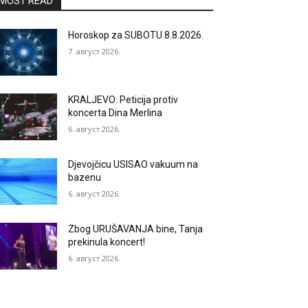
MOST READ
Horoskop za SUBOTU 8.8.2026.
7. август 2026.
KRALJEVO: Peticija protiv
koncerta Dina Merlina
6. август 2026.
Djevojčicu USISAO vakuum na
bazenu
6. август 2026.
Zbog URUŠAVANJA bine, Tanja
prekinula koncert!
6. август 2026.