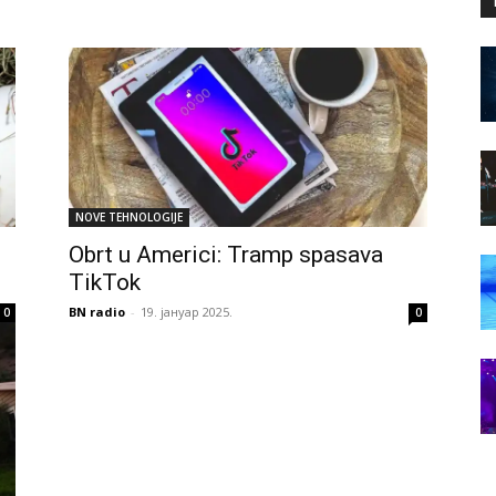
NOVE TEHNOLOGIJE
Obrt u Americi: Tramp spasava
TikTok
BN radio
-
19. јануар 2025.
0
0