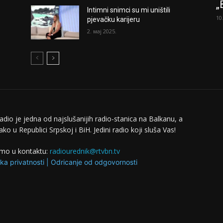
„
Intimni snimci su mi uništili
10
pjevačku karijeru
2. мај 2025.
adio je jedna od najslušanijih radio-stanica na Balkanu, a
ko u Republici Srpskoj i BiH. Jedini radio koji sluša Vas!
mo u kontaktu:
radiourednik@rtvbn.tv
ika privatnosti
|
Odricanje od odgovornosti