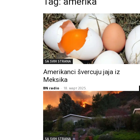
Tag:
amerika
SA SVIH STRANA
Amerikanci švercuju jaja iz
Meksika
BN radio
-
18. март 2025.
SA SVIH STRANA