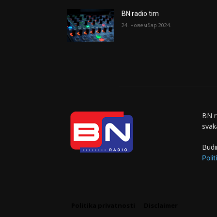
BN radio tim
24. новембар 2024.
BN r
svaka
Budi
Polit
Politika privatnosti
Disclaimer