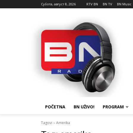
Субота, август 8, 2026
RTV BN
BN TV
BN Music
POČETNA
BN UŽIVO!
PROGRAM
Tagovi
Amerika