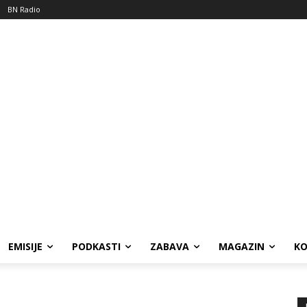
BN Radio
EMISIJE
PODKASTI
ZABAVA
MAGAZIN
K