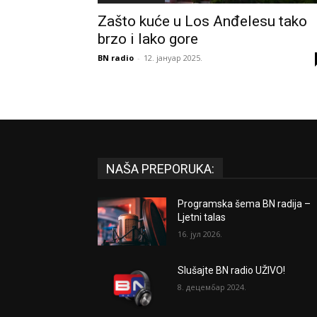
Zašto kuće u Los Anđelesu tako
brzo i lako gore
BN radio
-
12. јануар 2025.
NAŠA PREPORUKA:
Programska šema BN radija –
Ljetni talas
16. јул 2026.
Slušajte BN radio UŽIVO!
8. децембар 2024.