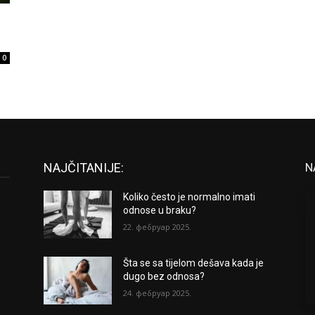
0
NAJČITANIJE:
N
Koliko često je normalno imati
odnose u braku?
22. фебруар 2025.
Šta se sa tijelom dešava kada je
dugo bez odnosa?
24. фебруар 2025.