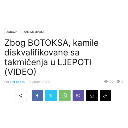
ZABAVA
ZANIMLJIVOSTI
Zbog BOTOKSA, kamile
diskvalifikovane sa
takmičenja u LJEPOTI
(VIDEO)
60
0
Od
BN radio
-
9. март 2026.