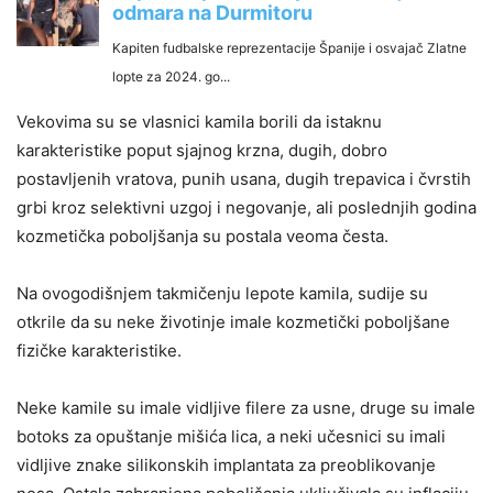
Vekovima su se vlasnici kamila borili da istaknu
karakteristike poput sjajnog krzna, dugih, dobro
postavljenih vratova, punih usana, dugih trepavica i čvrstih
grbi kroz selektivni uzgoj i negovanje, ali poslednjih godina
kozmetička poboljšanja su postala veoma česta.
Na ovogodišnjem takmičenju lepote kamila, sudije su
otkrile da su neke životinje imale kozmetički poboljšane
fizičke karakteristike.
Neke kamile su imale vidljive filere za usne, druge su imale
botoks za opuštanje mišića lica, a neki učesnici su imali
vidljive znake silikonskih implantata za preoblikovanje