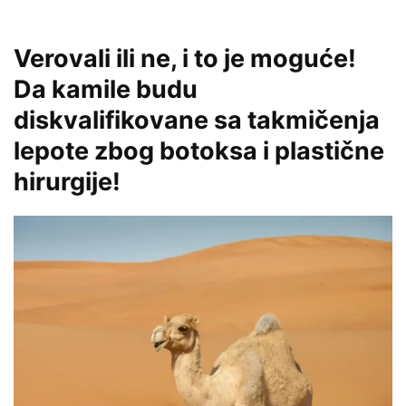
Verovali ili ne, i to je moguće!
Da kamile budu
diskvalifikovane sa takmičenja
lepote zbog botoksa i plastične
hirurgije!