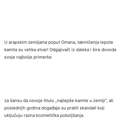
U arapskim zemljama poput Omana, takmičenja lepote
kamila su velika stvar! Odgajivači iz daleka i šire dovode
svoje najbolje primerke
za šansu da osvoje titulu „najlepše kamile u zemlji“, ali
poslednjih godina događaje su pratili skandali koji
uključuju razna kozmetička poboljšanja.