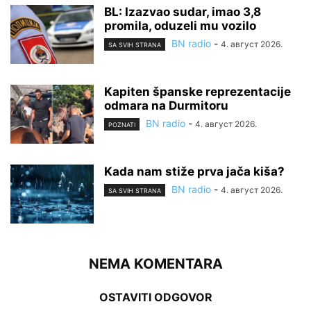
BL: Izazvao sudar, imao 3,8
promila, oduzeli mu vozilo
BN radio
-
4. август 2026.
SA SVIH STRANA
Kapiten španske reprezentacije
odmara na Durmitoru
BN radio
-
4. август 2026.
POZNATI
Kada nam stiže prva jača kiša?
BN radio
-
4. август 2026.
SA SVIH STRANA
NEMA KOMENTARA
OSTAVITI ODGOVOR