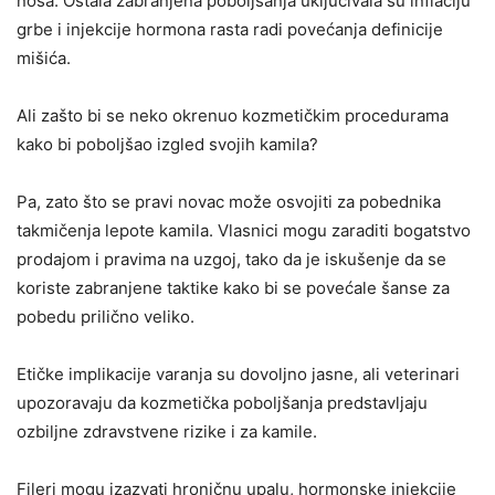
nosa. Ostala zabranjena poboljšanja uključivala su inflaciju
grbe i injekcije hormona rasta radi povećanja definicije
mišića.
Ali zašto bi se neko okrenuo kozmetičkim procedurama
kako bi poboljšao izgled svojih kamila?
Pa, zato što se pravi novac može osvojiti za pobednika
takmičenja lepote kamila. Vlasnici mogu zaraditi bogatstvo
prodajom i pravima na uzgoj, tako da je iskušenje da se
koriste zabranjene taktike kako bi se povećale šanse za
pobedu prilično veliko.
Etičke implikacije varanja su dovoljno jasne, ali veterinari
upozoravaju da kozmetička poboljšanja predstavljaju
ozbiljne zdravstvene rizike i za kamile.
Fileri mogu izazvati hroničnu upalu, hormonske injekcije