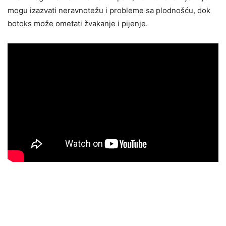
mogu izazvati neravnotežu i probleme sa plodnošću, dok
botoks može ometati žvakanje i pijenje.