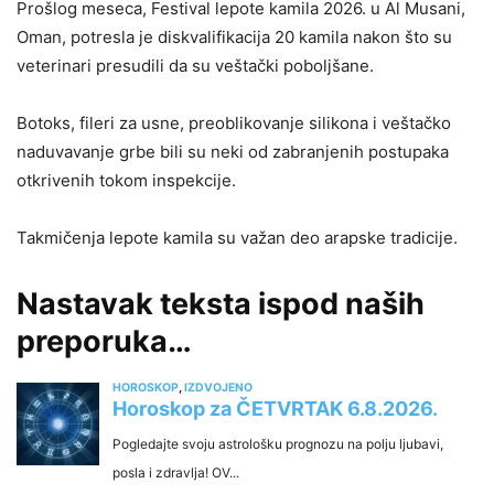
Prošlog meseca, Festival lepote kamila 2026. u Al Musani,
Oman, potresla je diskvalifikacija 20 kamila nakon što su
veterinari presudili da su veštački poboljšane.
Botoks, fileri za usne, preoblikovanje silikona i veštačko
naduvavanje grbe bili su neki od zabranjenih postupaka
otkrivenih tokom inspekcije.
Takmičenja lepote kamila su važan deo arapske tradicije.
Nastavak teksta ispod naših
preporuka…