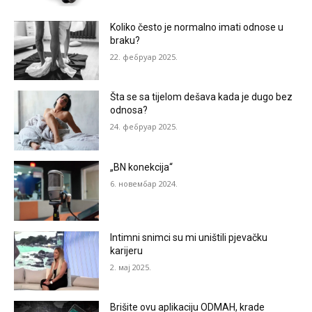
Koliko često je normalno imati odnose u
braku?
22. фебруар 2025.
Šta se sa tijelom dešava kada je dugo bez
odnosa?
24. фебруар 2025.
„BN konekcija“
6. новембар 2024.
Intimni snimci su mi uništili pjevačku
karijeru
2. мај 2025.
Brišite ovu aplikaciju ODMAH, krade