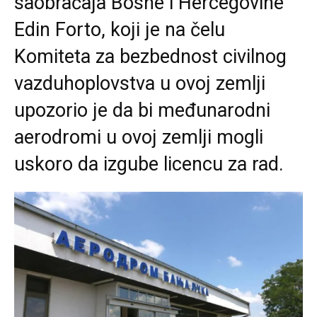
saobraćaja Bosne i Hercegovine
Edin Forto, koji je na čelu
Komiteta za bezbednost civilnog
vazduhoplovstva u ovoj zemlji
upozorio je da bi međunarodni
aerodromi u ovoj zemlji mogli
uskoro da izgube licencu za rad.