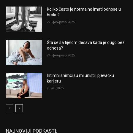
Koliko često je normalno imati odnose u
braku?
22. фебруар 2025.
Šta se sa tijelom dešava kada je dugo bez
odnosa?
24. фебруар 2025.
Intimni snimci su mi uništili pjevačku
karijeru
2. мај 2025.
NAJNOVIJI PODKASTI: