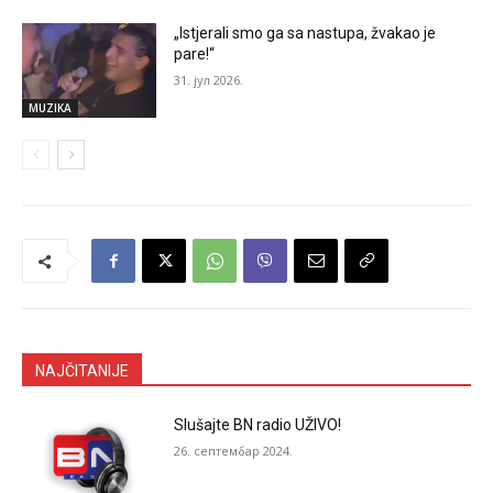
„Istjerali smo ga sa nastupa, žvakao je
pare!“
31. јул 2026.
MUZIKA
NAJČITANIJE
Slušajte BN radio UŽIVO!
26. септембар 2024.