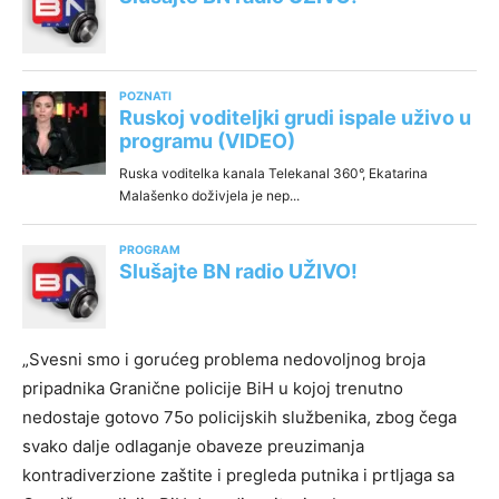
„Svesni smo i gorućeg problema nedovoljnog broja
pripadnika Granične policije BiH u kojoj trenutno
nedostaje gotovo 75o policijskih službenika, zbog čega
svako dalje odlaganje obaveze preuzimanja
kontradiverzione zaštite i pregleda putnika i prtljaga sa