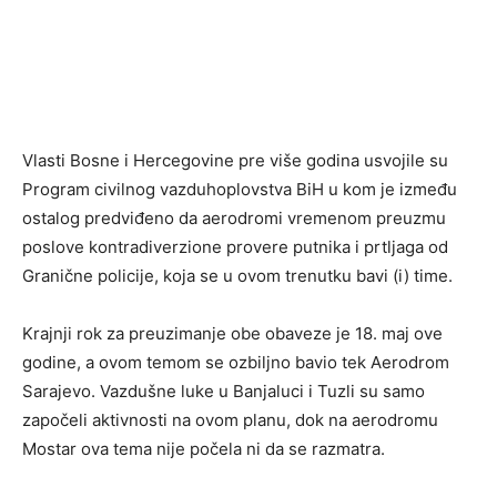
Vlasti Bosne i Hercegovine pre više godina usvojile su
Program civilnog vazduhoplovstva BiH u kom je između
ostalog predviđeno da aerodromi vremenom preuzmu
poslove kontradiverzione provere putnika i prtljaga od
Granične policije, koja se u ovom trenutku bavi (i) time.
Krajnji rok za preuzimanje obe obaveze je 18. maj ove
godine, a ovom temom se ozbiljno bavio tek Aerodrom
Sarajevo. Vazdušne luke u Banjaluci i Tuzli su samo
započeli aktivnosti na ovom planu, dok na aerodromu
Mostar ova tema nije počela ni da se razmatra.