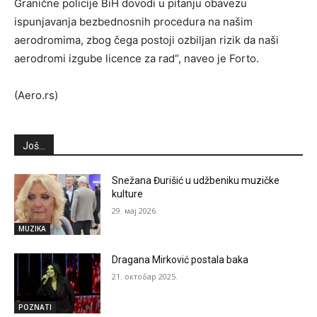
Granične policije BiH dovodi u pitanju obavezu
ispunjavanja bezbednosnih procedura na našim
aerodromima, zbog čega postoji ozbiljan rizik da naši
aerodromi izgube licence za rad“, naveo je Forto.
(Aero.rs)
Još...
Snežana Đurišić u udžbeniku muzičke
kulture
29. мај 2026.
MUZIKA
Dragana Mirković postala baka
21. октобар 2025.
POZNATI