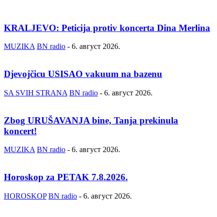
KRALJEVO: Peticija protiv koncerta Dina Merlina
MUZIKA
BN radio
-
6. август 2026.
Djevojčicu USISAO vakuum na bazenu
SA SVIH STRANA
BN radio
-
6. август 2026.
Zbog URUŠAVANJA bine, Tanja prekinula
koncert!
MUZIKA
BN radio
-
6. август 2026.
Horoskop za PETAK 7.8.2026.
HOROSKOP
BN radio
-
6. август 2026.