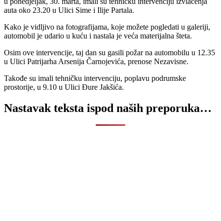
u ponedjeljak, 30. marta, imali su tehničku intervenciju izvlačenja
auta oko 23.20 u Ulici Sime i Ilije Partala.
Kako je vidljivo na fotografijama, koje možete pogledati u galeriji,
automobil je udario u kuću i nastala je veća materijalna šteta.
Osim ove intervencije, taj dan su gasili požar na automobilu u 12.35
u Ulici Patrijarha Arsenija Čarnojevića, prenose Nezavisne.
Takođe su imali tehničku intervenciju, poplavu podrumske
prostorije, u 9.10 u Ulici Đure Jakšića.
Nastavak teksta ispod naših preporuka…