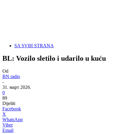
SA SVIH STRANA
BL: Vozilo sletilo i udarilo u kuću
Od
BN radio
-
31. март 2026.
0
89
Dijeliti
Facebook
X
WhatsApp
Viber
Email