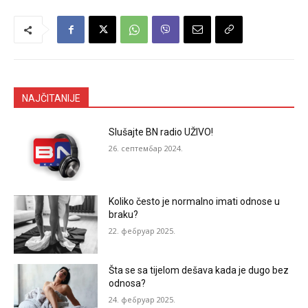
NAJČITANIJE
Slušajte BN radio UŽIVO!
26. септембар 2024.
Koliko često je normalno imati odnose u
braku?
22. фебруар 2025.
Šta se sa tijelom dešava kada je dugo bez
odnosa?
24. фебруар 2025.