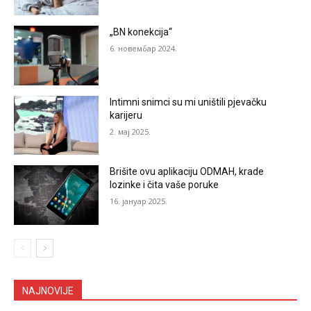
„BN konekcija“
6. новембар 2024.
Intimni snimci su mi uništili pjevačku
karijeru
2. мај 2025.
Brišite ovu aplikaciju ODMAH, krade
lozinke i čita vaše poruke
16. јануар 2025.
NAJNOVIJE