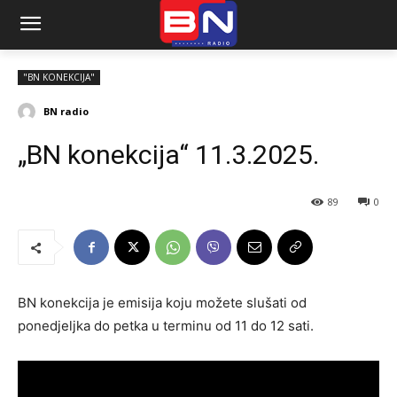
"BN KONEKCIJA"
BN radio
„BN konekcija“ 11.3.2025.
89
0
BN konekcija je emisija koju možete slušati od
ponedjeljka do petka u terminu od 11 do 12 sati.