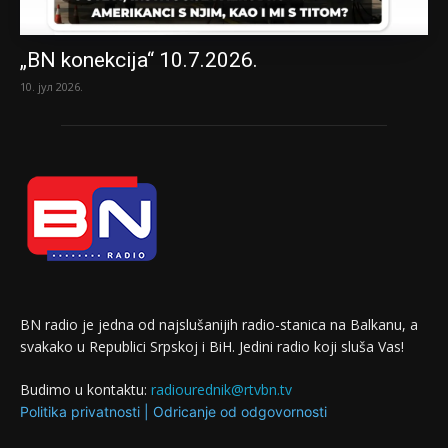
„BN konekcija“ 10.7.2026.
10. јул 2026.
BN radio je jedna od najslušanijih radio-stanica na Balkanu, a
svakako u Republici Srpskoj i BiH. Jedini radio koji sluša Vas!
Budimo u kontaktu:
radiourednik@rtvbn.tv
Politika privatnosti
|
Odricanje od odgovornosti