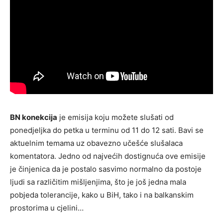
BN konekcija
je emisija koju možete slušati od
ponedjeljka do petka u terminu od 11 do 12 sati. Bavi se
aktuelnim temama uz obavezno učešće slušalaca
komentatora. Jedno od najvećih dostignuća ove emisije
je činjenica da je postalo sasvimo normalno da postoje
ljudi sa različitim mišljenjima, što je još jedna mala
pobjeda tolerancije, kako u BiH, tako i na balkanskim
prostorima u cjelini…