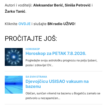
Autori i voditelji:
Aleksandar Berić, Siniša Petrović
i
Žarko Tanić
.
Kliknite
OVDJE
i slušajte
BN radio
UŽIVO
!
PROČITAJTE JOŠ: