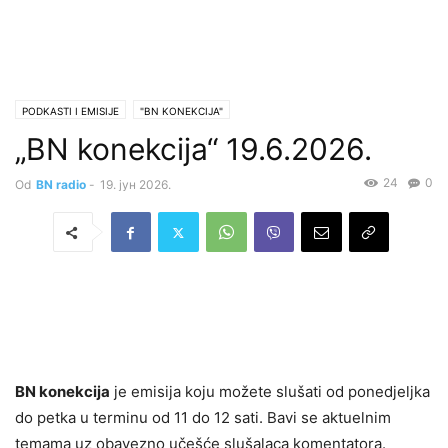
PODKASTI I EMISIJE
"BN KONEKCIJA"
„BN konekcija“ 19.6.2026.
24
0
Od
BN radio
-
19. јун 2026.
BN konekcija
je emisija koju možete slušati od ponedjeljka
do petka u terminu od 11 do 12 sati. Bavi se aktuelnim
temama uz obavezno učešće slušalaca komentatora.