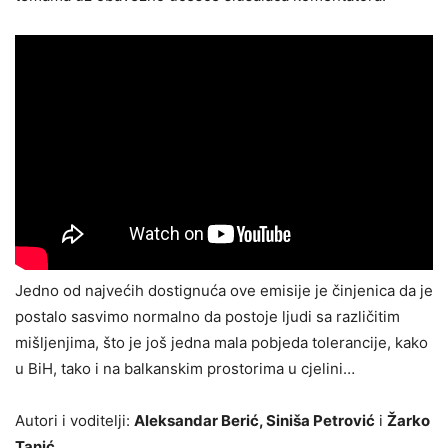
Jedno od najvećih dostignuća ove emisije je činjenica da je
postalo sasvimo normalno da postoje ljudi sa različitim
mišljenjima, što je još jedna mala pobjeda tolerancije, kako
u BiH, tako i na balkanskim prostorima u cjelini…
Autori i voditelji:
Aleksandar Berić, Siniša Petrović
i
Žarko
Tanić
.