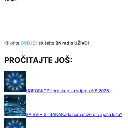
Kliknite
OVDJE
i slušajte
BN radio
UŽIVO
!
PROČITAJTE JOŠ: