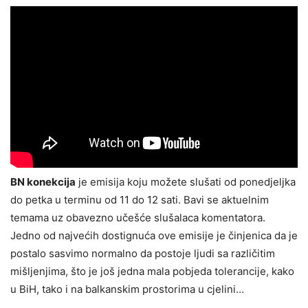
BN konekcija
je emisija koju možete slušati od ponedjeljka
do petka u terminu od 11 do 12 sati. Bavi se aktuelnim
temama uz obavezno učešće slušalaca komentatora.
Jedno od najvećih dostignuća ove emisije je činjenica da je
postalo sasvimo normalno da postoje ljudi sa različitim
mišljenjima, što je još jedna mala pobjeda tolerancije, kako
u BiH, tako i na balkanskim prostorima u cjelini…