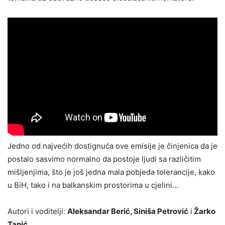
Jedno od najvećih dostignuća ove emisije je činjenica da je
postalo sasvimo normalno da postoje ljudi sa različitim
mišljenjima, što je još jedna mala pobjeda tolerancije, kako
u BiH, tako i na balkanskim prostorima u cjelini…
Autori i voditelji:
Aleksandar Berić, Siniša Petrović
i
Žarko
Tanić
.