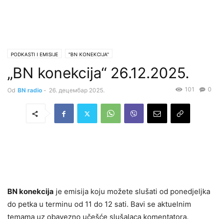
PODKASTI I EMISIJE
"BN KONEKCIJA"
„BN konekcija“ 26.12.2025.
101
0
Od
BN radio
-
26. децембар 2025.
BN konekcija
je emisija koju možete slušati od ponedjeljka
do petka u terminu od 11 do 12 sati. Bavi se aktuelnim
temama uz obavezno učešće slušalaca komentatora.