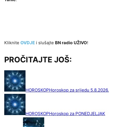
Kliknite
OVDJE
i slušajte
BN radio
UŽIVO
!
PROČITAJTE JOŠ: