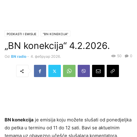
PODKASTI I EMISIJE
"BN KONEKCIJA"
„BN konekcija“ 4.2.2026.
50
0
Od
BN radio
-
4. фебруар 2026.
BN konekcija
je emisija koju možete slušati od ponedjeljka
do petka u terminu od 11 do 12 sati. Bavi se aktuelnim
temama uz obavezno učešće slušalaca komentatora.