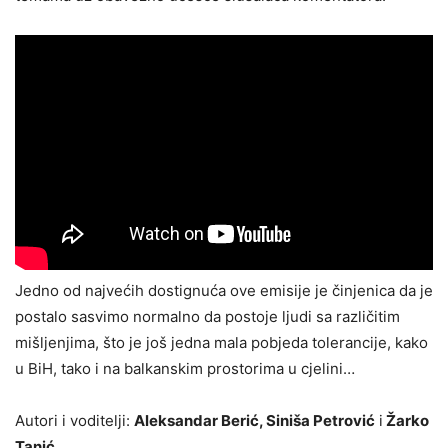
Jedno od najvećih dostignuća ove emisije je činjenica da je
postalo sasvimo normalno da postoje ljudi sa različitim
mišljenjima, što je još jedna mala pobjeda tolerancije, kako
u BiH, tako i na balkanskim prostorima u cjelini…
Autori i voditelji:
Aleksandar Berić, Siniša Petrović
i
Žarko
Tanić
.