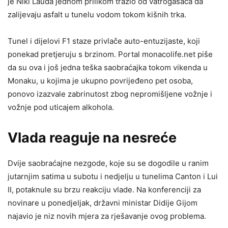
je Niki Lauda jednom prilikom tražio od vatrogasaca da
zalijevaju asfalt u tunelu vodom tokom kišnih trka.
Tunel i dijelovi F1 staze privlače auto-entuzijaste, koji
ponekad pretjeruju s brzinom. Portal monacolife.net piše
da su ova i još jedna teška saobraćajka tokom vikenda u
Monaku, u kojima je ukupno povrijeđeno pet osoba,
ponovo izazvale zabrinutost zbog nepromišljene vožnje i
vožnje pod uticajem alkohola.
Vlada reaguje na nesreće
Dvije saobraćajne nezgode, koje su se dogodile u ranim
jutarnjim satima u subotu i nedjelju u tunelima Canton i Lui
II, potaknule su brzu reakciju vlade. Na konferenciji za
novinare u ponedjeljak, državni ministar Didije Gijom
najavio je niz novih mjera za rješavanje ovog problema.