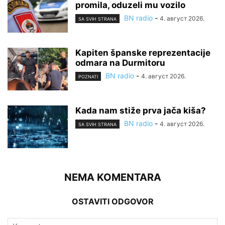
promila, oduzeli mu vozilo
BN radio
-
4. август 2026.
SA SVIH STRANA
Kapiten španske reprezentacije
odmara na Durmitoru
BN radio
-
4. август 2026.
POZNATI
Kada nam stiže prva jača kiša?
BN radio
-
4. август 2026.
SA SVIH STRANA
NEMA KOMENTARA
OSTAVITI ODGOVOR