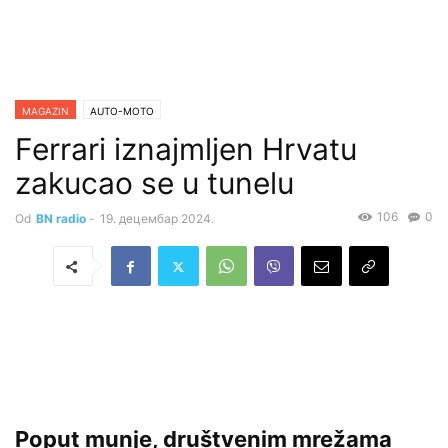
MAGAZIN
AUTO-MOTO
Ferrari iznajmljen Hrvatu
zakucao se u tunelu
106
0
Od
BN radio
-
19. децембар 2024.
Poput munje, društvenim mrežama