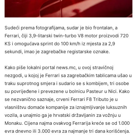
Sudeći prema fotografijama, sudar je bio frontalan, a
Ferrari, čiji 3,9-litarski twin-turbo V8 motor proizvodi 720
KS i omogućava sprint do 100 km/h iz mjesta za 2,9
sekundi, imao je zagrebačke registarske oznake.
Kako piše lokalni portal news.mc, u ovoj stravičnoj
nezgodi, u kojoj je Ferrari sa zagrebačkim tablicama ušao u
traku suprotnog smjera i sudario se s kombijem, tri osobe
su povrijeđene i prevezene u bolnicu Pasteur u Nici. Kako
se nezvanično saznaje, crveni Ferrari F8 Tributo je u
vlasništvu domaće kompanije za iznajmljivanje luksuznih
vozila, a unajmio ga je hrvatski državljanin za vožnju u
Monaku. Cijena najma ovakvog Ferrarija kreće se od 1.000
evra dnevno ili 3.000 evra za najmanje tri dana korišćenja.