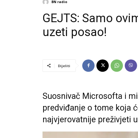
BN radio
GEJTS: Samo ovim
uzeti posao!
Dijeliti
Suosnivač Microsofta i mili
predviđanje o tome koja će
najvjerovatnije preživjeti 