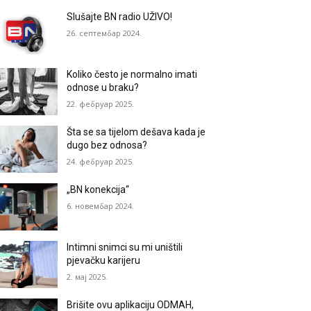
Slušajte BN radio UŽIVO!
26. септембар 2024.
Koliko često je normalno imati
odnose u braku?
22. фебруар 2025.
Šta se sa tijelom dešava kada je
dugo bez odnosa?
24. фебруар 2025.
„BN konekcija“
6. новембар 2024.
Intimni snimci su mi uništili
pjevačku karijeru
2. мај 2025.
Brišite ovu aplikaciju ODMAH,