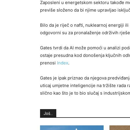
Zaposleni u energetskom sektoru takođe mogu
previše složeno da bi njime upravljao isključ
Bilo da je riječ o nafti, nuklearnoj energiji il
odgovorni su za pronalaženje održivih rješe
Gates tvrdi da AI može pomoći u analizi poda
ostaje presudna kod donošenja ključnih odlu
prenosi
Index
.
Gates je ipak priznao da njegova predviđan
uticaj umjetne inteligencije na tržište rada 
slično kao što je to bio slučaj s industrijsk
Još...