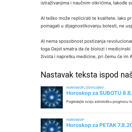
istraživanjima i naučnim otkrićima, takođe su
AI teško može replicirati te kvalitete. Iako
pomagati u dijagnostikovanju bolesti, ne us
AI nema sposobnost postizanja revolucionarn
toga Gejst smatra da će biolozi i medicinski
života i napretku medicine, pri čemu će im AI
Nastavak teksta ispod na