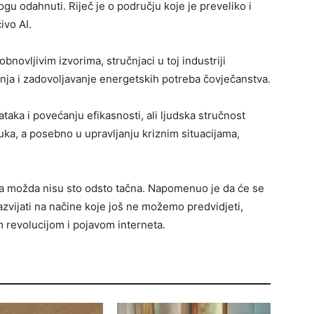
 odahnuti. Riječ je o području koje je preveliko i
ivo AI.
i obnovljivim izvorima, stručnjaci u toj industriji
nja i zadovoljavanje energetskih potreba čovječanstva.
taka i povećanju efikasnosti, ali ljudska stručnost
ka, a posebno u upravljanju kriznim situacijama,
ja možda nisu sto odsto tačna. Napomenuo je da će se
razvijati na načine koje još ne možemo predvidjeti,
om revolucijom i pojavom interneta.