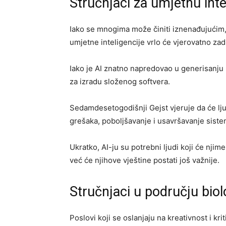
Stručnjaci za umjetnu inte
Iako se mnogima može činiti iznenađujućim, 
umjetne inteligencije vrlo će vjerovatno zad
Iako je AI znatno napredovao u generisanju 
za izradu složenog softvera.
Sedamdesetogodišnji Gejst vjeruje da će ljud
grešaka, poboljšavanje i usavršavanje siste
Ukratko, AI-ju su potrebni ljudi koji će njim
već će njihove vještine postati još važnije.
Stručnjaci u području biol
Poslovi koji se oslanjaju na kreativnost i kr