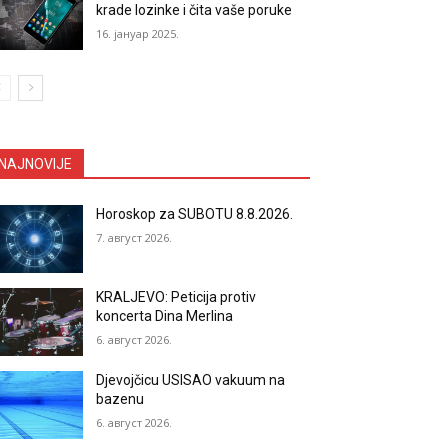
krade lozinke i čita vaše poruke
16. јануар 2025.
NAJNOVIJE
Horoskop za SUBOTU 8.8.2026.
7. август 2026.
KRALJEVO: Peticija protiv
koncerta Dina Merlina
6. август 2026.
Djevojčicu USISAO vakuum na
bazenu
6. август 2026.