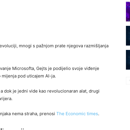
voluciji, mnogi s pažnjom prate njegova razmišljanja
anje Microsofta, Gejts je podijelio svoje viđenje
o mijenja pod uticajem AI-ja.
 a dok je jedni vide kao revolucionaran alat, drugi
rijera.
učnjaka nema straha, prenosi
The Economic times
.