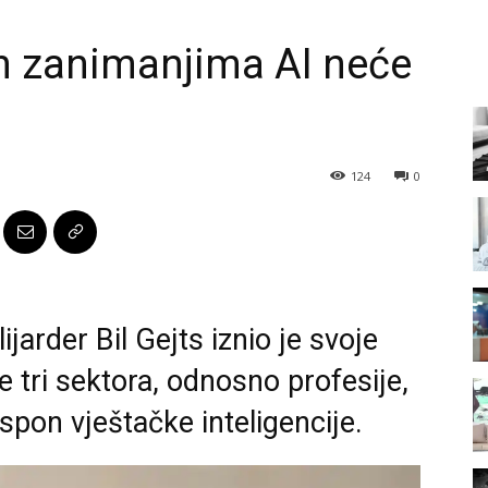
 zanimanjima AI neće
124
0
jarder Bil Gejts iznio je svoje
 tri sektora, odnosno profesije,
uspon vještačke inteligencije.