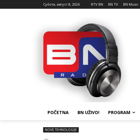
Субота, август 8, 2026
RTV BN
BN TV
BN Music
POČETNA
BN UŽIVO!
PROGRAM
NOVE TEHNOLOGIJE