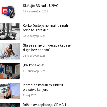
Slušajte BN radio UŽIVO!
26. септембар 2024.
Koliko često je normalno imati
odnose u braku?
22. фебруар 2025.
Šta se sa tijelom dešava kada je
dugo bez odnosa?
24. фебруар 2025.
„BN konekcija“
6. новембар 2024.
Intimni snimci su mi uništili
pjevačku karijeru
2. мај 2025.
Brišite ovu aplikaciju ODMAH,