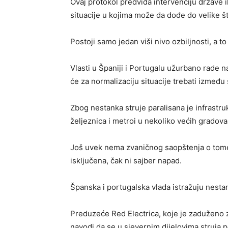
Ovaj protokol predviđa intervenciju države 
situacije u kojima može da dođe do velike št
Postoji samo jedan viši nivo ozbiljnosti, a to 
Vlasti u Španiji i Portugalu užurbano rade n
će za normalizaciju situacije trebati između 
Zbog nestanka struje paralisana je infrastru
željeznica i metroi u nekoliko većih gradova 
Još uvek nema zvaničnog saopštenja o tome 
isključena, čak ni sajber napad.
Španska i portugalska vlada istražuju nestan
Preduzeće Red Electrica, koje je zaduženo 
navodi da se u sjevernim dijelovima struja p