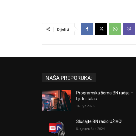
Dijeliti
NAŠA PREPORUKA:
Programska šema BN radija –
Ljetni talas
16. јул 2026.
Slušajte BN radio UŽIVO!
8. децембар 2024.