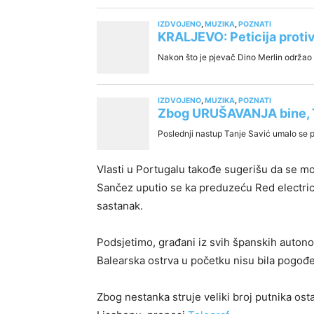
Vlasti u Portugalu takođe sugerišu da se m
Sančez uputio se ka preduzeću Red electrica
sastanak.
Podsjetimo, građani iz svih španskih autonom
Balearska ostrva u početku nisu bila pogođ
Zbog nestanka struje veliki broj putnika ost