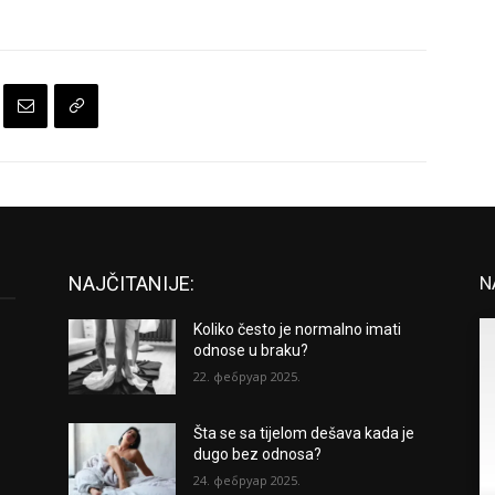
NAJČITANIJE:
N
Koliko često je normalno imati
odnose u braku?
22. фебруар 2025.
Šta se sa tijelom dešava kada je
dugo bez odnosa?
24. фебруар 2025.