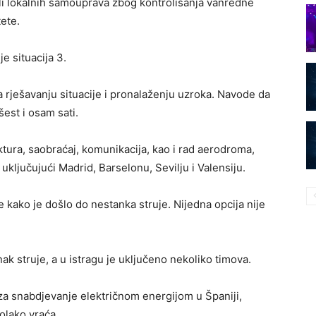
ili lokalnih samouprava zbog kontrolisanja vanredne
ete.
je situacija 3.
a rješavanju situacije i pronalaženju uzroka. Navode da
šest i osam sati.
ktura, saobraćaj, komunikacija, kao i rad aerodroma,
uključujući Madrid, Barselonu, Sevilju i Valensiju.
kako je došlo do nestanka struje. Nijedna opcija nije
ak struje, a u istragu je uključeno nekoliko timova.
za snabdjevanje električnom energijom u Španiji,
olako vraća.