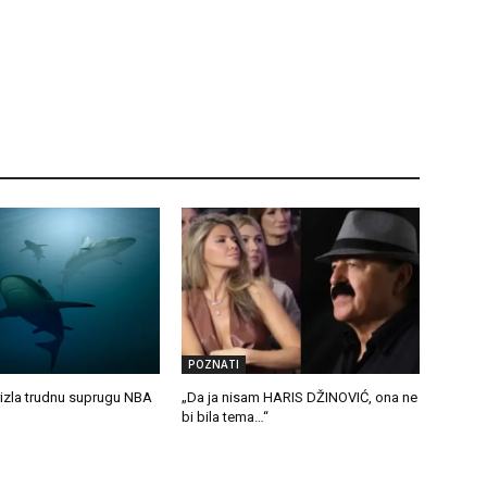
POZNATI
zla trudnu suprugu NBA
„Da ja nisam HARIS DŽINOVIĆ, ona ne
bi bila tema…“