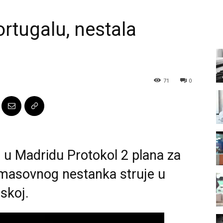
ortugalu, nestala
71
0
e u Madridu Protokol 2 plana za
 masovnog nestanka struje u
uskoj.