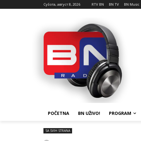
Субота, август 8, 2026
RTV BN
BN TV
BN Music
POČETNA
BN UŽIVO!
PROGRAM
SA SVIH STRANA