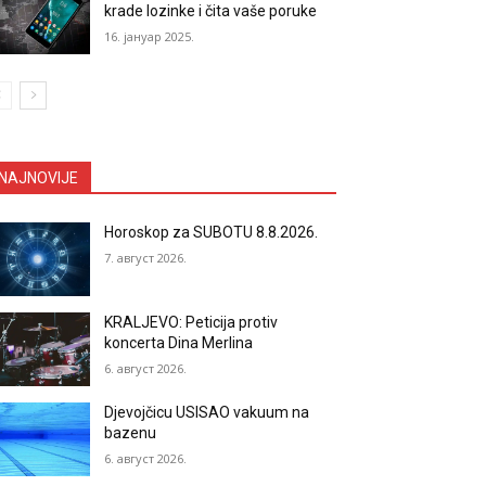
krade lozinke i čita vaše poruke
16. јануар 2025.
NAJNOVIJE
Horoskop za SUBOTU 8.8.2026.
7. август 2026.
KRALJEVO: Peticija protiv
koncerta Dina Merlina
6. август 2026.
Djevojčicu USISAO vakuum na
bazenu
6. август 2026.