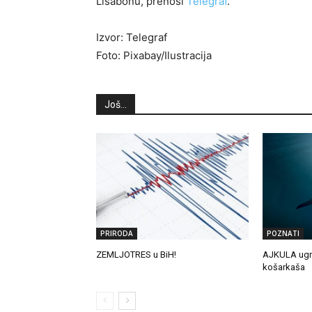
Lisabonu, prenosi
Telegraf
.
Izvor: Telegraf
Foto: Pixabay/Ilustracija
Još...
PRIRODA
POZNATI
ZEMLJOTRES u BiH!
AJKULA ugri
košarkaša