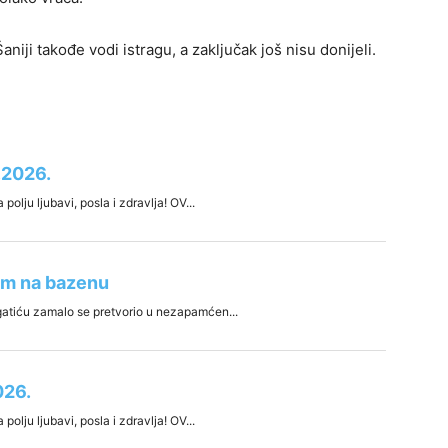
niji takođe vodi istragu, a zaključak još nisu donijeli.