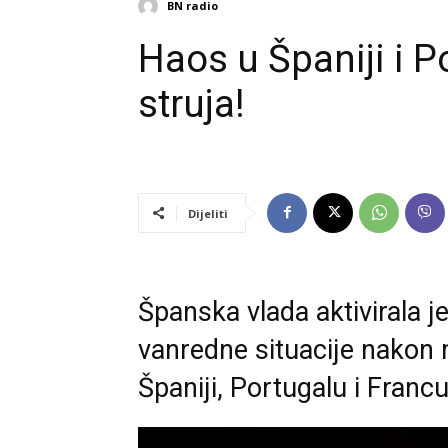
BN radio
Haos u Španiji i P
struja!
Dijeliti
Španska vlada aktivirala j
vanredne situacije nakon
Španiji, Portugalu i Franc