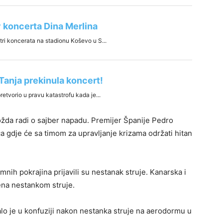
ožda radi o sajber napadu. Premijer Španije Pedro
 gdje će sa timom za upravljanje krizama održati hitan
nih pokrajina prijavili su nestanak struje. Kanarska i
ena nestankom struje.
alo je u konfuziji nakon nestanka struje na aerodormu u