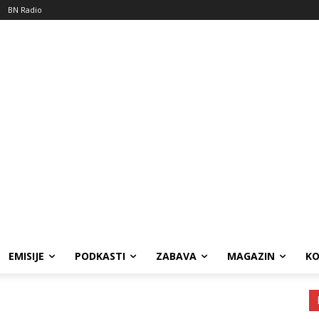
BN Radio
EMISIJE
PODKASTI
ZABAVA
MAGAZIN
K