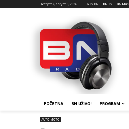
Четвртак, август 6, 2026
RTV BN
BN TV
BN Mus
POČETNA
BN UŽIVO!
PROGRAM
AUTO-MOTO