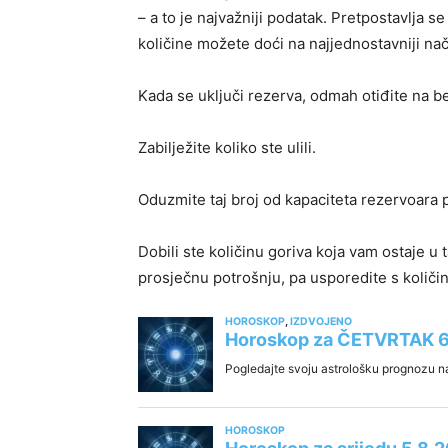
– a to je najvažniji podatak. Pretpostavlja se
količine možete doći na najjednostavniji nač
Kada se uključi rezerva, odmah otiđite na b
Zabilježite koliko ste ulili.
Oduzmite taj broj od kapaciteta rezervoara
Dobili ste količinu goriva koja vam ostaje u 
prosječnu potrošnju, pa usporedite s količi