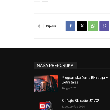
Dijeliti
NAŠA PREPORUKA:
Programska šema BN radija –
Ljetni talas
16. јул 2026.
Slušajte BN radio UŽIVO!
8. децембар 2024.