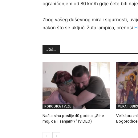
ograničenjem od 80 km/h gdje ćete biti naje
Zbog vašeg duševnog mira i sigurnosti, uvije
nakon što se uključi žuta lampica, prenosi
H
Još...
PORODICA I VEZE
VJERA I OBIČA
Našla sina poslije 40 godina: „Sine
Veliki prazn
moj, da li sanjam!?“ (VIDEO)
Bogorodice