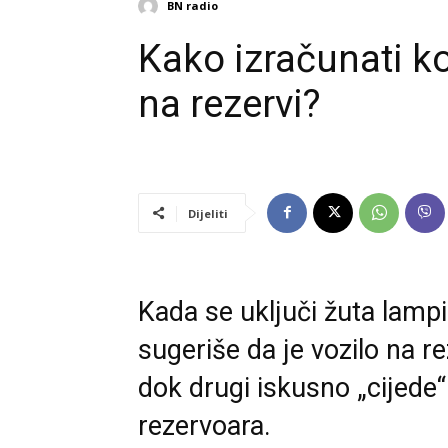
BN radio
Kako izračunati ko
na rezervi?
Dijeliti
Kada se uključi žuta lampi
sugeriše da je vozilo na re
dok drugi iskusno „cijede“
rezervoara.