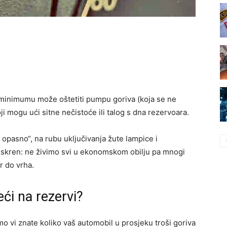
 minimumu može oštetiti pumpu goriva (koja se ne
oji mogu ući sitne nečistoće ili talog s dna rezervoara.
ve opasno“, na rubu uključivanja žute lampice i
i iskren: ne živimo svi u ekonomskom obilju pa mnogi
r do vrha.
ći na rezervi?
amo vi znate koliko vaš automobil u prosjeku troši goriva