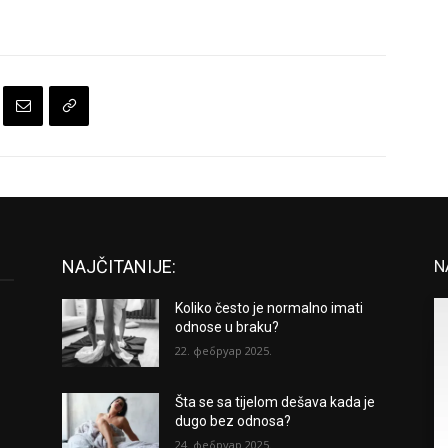
NAJČITANIJE:
N
Koliko često je normalno imati
odnose u braku?
22. фебруар 2025.
Šta se sa tijelom dešava kada je
dugo bez odnosa?
24. фебруар 2025.