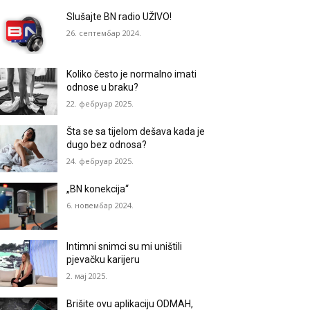
Slušajte BN radio UŽIVO!
26. септембар 2024.
Koliko često je normalno imati
odnose u braku?
22. фебруар 2025.
Šta se sa tijelom dešava kada je
dugo bez odnosa?
24. фебруар 2025.
„BN konekcija“
6. новембар 2024.
Intimni snimci su mi uništili
pjevačku karijeru
2. мај 2025.
Brišite ovu aplikaciju ODMAH,