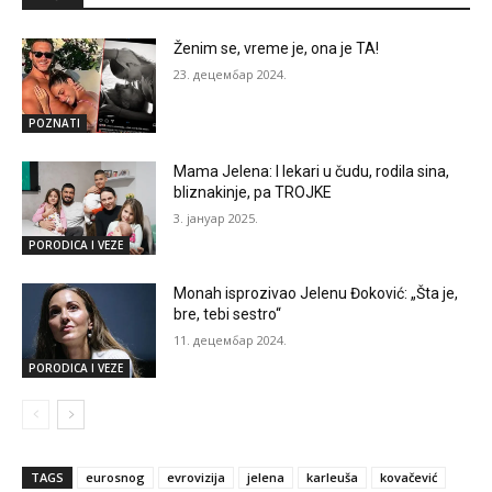
Ženim se, vreme je, ona je TA!
23. децембар 2024.
POZNATI
Mama Jelena: I lekari u čudu, rodila sina,
bliznakinje, pa TROJKE
3. јануар 2025.
PORODICA I VEZE
Monah isprozivao Jelenu Đoković: „Šta je,
bre, tebi sestro“
11. децембар 2024.
PORODICA I VEZE
TAGS
eurosnog
evrovizija
jelena
karleuša
kovačević