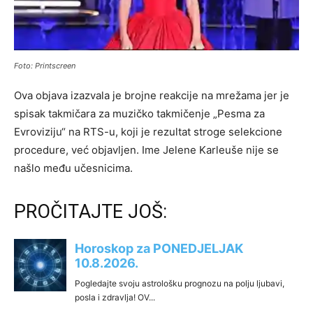
Foto: Printscreen
Ova objava izazvala je brojne reakcije na mrežama jer je
spisak takmičara za muzičko takmičenje „Pesma za
Evroviziju“ na RTS-u, koji je rezultat stroge selekcione
procedure, već objavljen. Ime Jelene Karleuše nije se
našlo među učesnicima.
PROČITAJTE JOŠ: