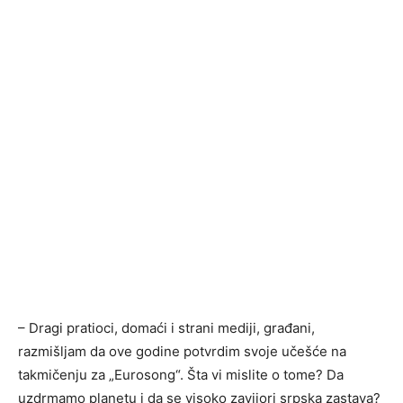
– Dragi pratioci, domaći i strani mediji, građani,
razmišljam da ove godine potvrdim svoje učešće na
takmičenju za „Eurosong“. Šta vi mislite o tome? Da
uzdrmamo planetu i da se visoko zavijori srpska zastava?