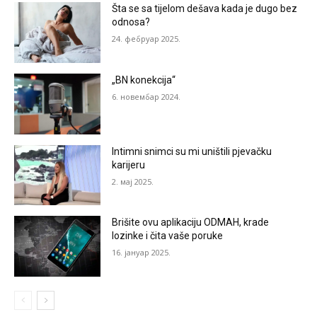
Šta se sa tijelom dešava kada je dugo bez
odnosa?
24. фебруар 2025.
„BN konekcija“
6. новембар 2024.
Intimni snimci su mi uništili pjevačku
karijeru
2. мај 2025.
Brišite ovu aplikaciju ODMAH, krade
lozinke i čita vaše poruke
16. јануар 2025.