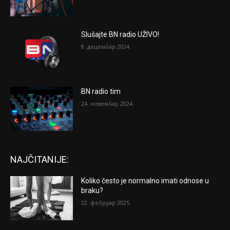
Slušajte BN radio UŽIVO!
8. децембар 2024.
BN radio tim
24. новембар 2024.
NAJČITANIJE:
Koliko često je normalno imati odnose u
braku?
22. фебруар 2025.