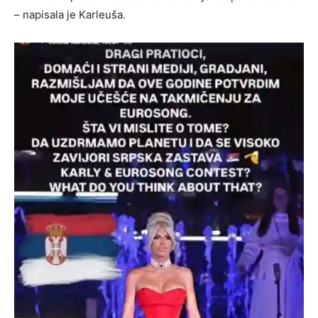
– napisala je Karleuša.