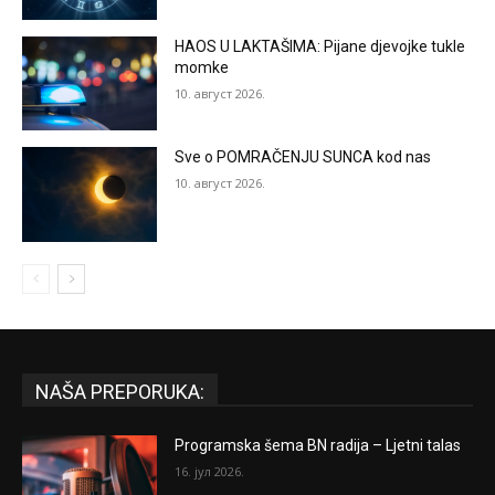
HAOS U LAKTAŠIMA: Pijane djevojke tukle
momke
10. август 2026.
Sve o POMRAČENJU SUNCA kod nas
10. август 2026.
NAŠA PREPORUKA:
Programska šema BN radija – Ljetni talas
16. јул 2026.