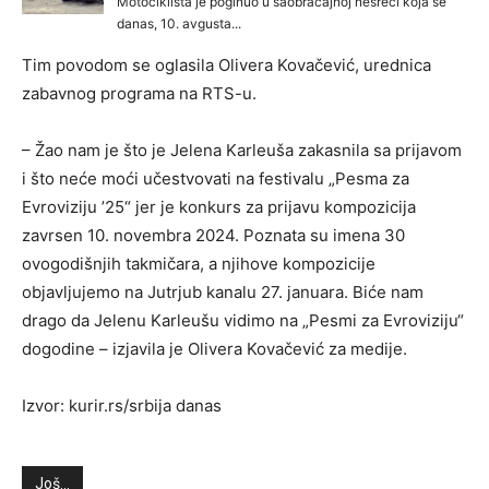
Tim povodom se oglasila Olivera Kovačević, urednica
zabavnog programa na RTS-u.
– Žao nam je što je Jelena Karleuša zakasnila sa prijavom
i što neće moći učestvovati na festivalu „Pesma za
Evroviziju ’25“ jer je konkurs za prijavu kompozicija
zavrsen 10. novembra 2024. Poznata su imena 30
ovogodišnjih takmičara, a njihove kompozicije
objavljujemo na Jutrjub kanalu 27. januara. Biće nam
drago da Jelenu Karleušu vidimo na „Pesmi za Evroviziju“
dogodine – izjavila je Olivera Kovačević za medije.
Izvor: kurir.rs/srbija danas
Još...