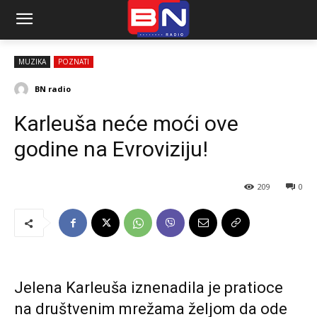
MUZIKA
POZNATI
BN radio
Karleuša neće moći ove
godine na Evroviziju!
209
0
Jelena Karleuša iznenadila je pratioce
na društvenim mrežama željom da ode