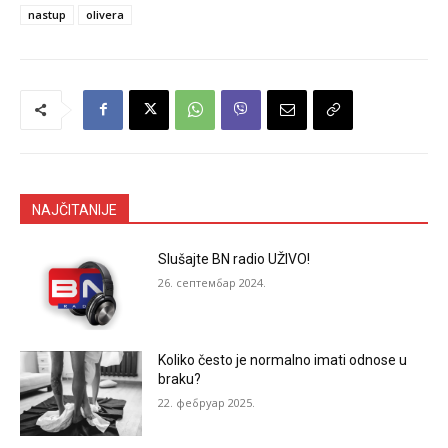
nastup
olivera
NAJČITANIJE
Slušajte BN radio UŽIVO!
26. септембар 2024.
Koliko često je normalno imati odnose u
braku?
22. фебруар 2025.