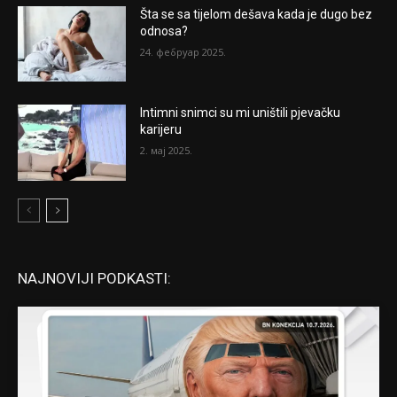
Šta se sa tijelom dešava kada je dugo bez
odnosa?
24. фебруар 2025.
Intimni snimci su mi uništili pjevačku
karijeru
2. мај 2025.
NAJNOVIJI PODKASTI: