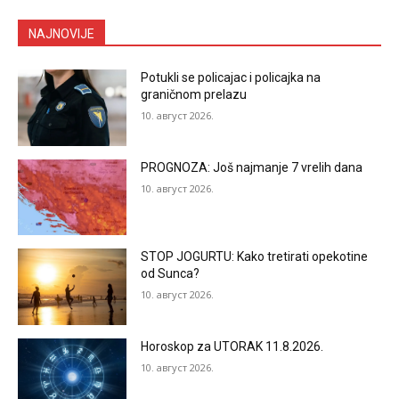
NAJNOVIJE
Potukli se policajac i policajka na
graničnom prelazu
10. август 2026.
PROGNOZA: Još najmanje 7 vrelih dana
10. август 2026.
STOP JOGURTU: Kako tretirati opekotine
od Sunca?
10. август 2026.
Horoskop za UTORAK 11.8.2026.
10. август 2026.