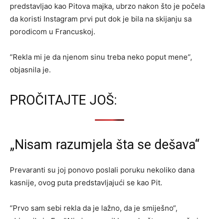
predstavljao kao Pitova majka, ubrzo nakon što je počela
da koristi Instagram prvi put dok je bila na skijanju sa
porodicom u Francuskoj.
“Rekla mi je da njenom sinu treba neko poput mene“,
objasnila je.
PROČITAJTE JOŠ:
„Nisam razumjela šta se dešava“
Prevaranti su joj ponovo poslali poruku nekoliko dana
kasnije, ovog puta predstavljajući se kao Pit.
“Prvo sam sebi rekla da je lažno, da je smiješno“,