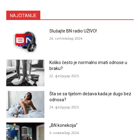
NAJČITANIJE
Slušajte BN radio UŽIVO!
26. септембар 2024.
Koliko često je normalno imati odnose u
braku?
22. фебруар 2025.
Šta se sa tijelom dešava kada je dugo bez
odnosa?
24. фебруар 2025.
„BN konekcija“
6. новембар 2024.