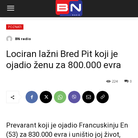
POZNATI
BN radio
Lociran lažni Bred Pit koji je
ojadio ženu za 800.000 evra
224
0
Prevarant koji je ojadio Francuskinju En
(53) za 830.000 evra i uništio joj život,