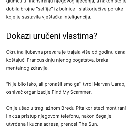
glumcu u finansiranju njegovog liječenja, a nakon što je
dobila brojne “selfije” iz bolnice i slatkorječive poruke
koje je sastavila vještačka inteligencija.
Dokazi uručeni vlastima?
Okrutna ljubavna prevara je trajala više od godinu dana,
koštajući Francuskinju njenog bogatstva, braka i
mentalnog zdravlja.
“Nije bilo lako, ali pronašli smo ga“, tvrdi Marvan Uarab,
osnivač organizacije Find My Scammer.
On je ušao u trag lažnom Bredu Pita koristeći montirani
link za pristup njegovom telefonu, nakon čega je
utvrđena i kućna adresa, prenosi The Sun.