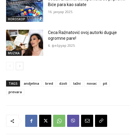
Biće para kao salate
16. јануар 2025.
HOROSKOP
Ceca Ražnatović ovoj autorki duguje
ogromne pare!
6. фебруар 2025.
MUZIKA
TAGS
andjelina
bred
dzoli
lažni
novac
pit
prevara