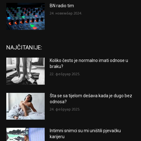
BN radio tim
24. новембар 2024.
NAJČITANIJE:
Koliko često je normalno imati odnose u
braku?
22. фебруар 2025.
Šta se sa tijelom dešava kada je dugo bez
odnosa?
24. фебруар 2025.
Intimni snimci su mi uništili pjevačku
karijeru