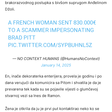
brakorazvodnog postupka s bivšom suprugom Anđelinom
Džoli.
A FRENCH WOMAN SENT 830.000€
TO A SCAMMER IMPERSONATING
BRAD PITT
PIC.TWITTER.COM/SYPBUHNL5Z
— NO CONTEXT HUMANS (@HumansNoContext)
January 14, 2025
En, inače dekoraterka enterijera, provela je godinu i po
dana verujući da komunicira sa Pitom i shvatila je da je
prevarena tek kada su se pojavile vijesti o glumčevoj
stvarnoj vezi sa Ines de Ramon.
Žena je otkrila da ju je prvi put kontaktirao neko ko se