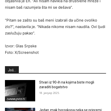
objasnila je En. “Ali nisam navikla na društvene mreže i
nisam baš razumjela šta mi se dešava”.
“Pitam se zašto su baš meni izabrali da učine ovoliko
zlo?”, nastavila je. “Nikada nikome nisam naudila. Ovi ljudi
zaslužuju pakao”.
Izvor: Glas Srpske
Foto: X/Screenshot
Još...
Stvari iz 90-ih na kojima biste mogli
zaraditi bogatstvo
18. јануар 2025.
ZANIMLJIVOSTI
Jedan znak horoskopa neka se pripremi: