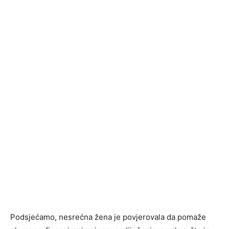
Podsjećamo, nesrećna žena je povjerovala da pomaže