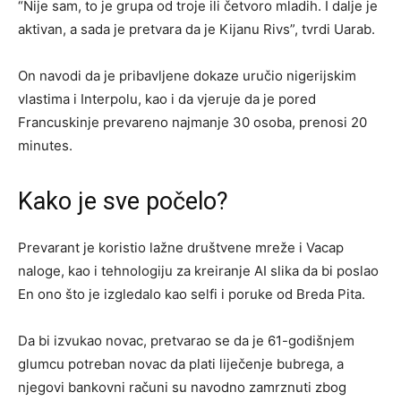
“Nije sam, to je grupa od troje ili četvoro mladih. I dalje je
aktivan, a sada je pretvara da je Kijanu Rivs”, tvrdi Uarab.
On navodi da je pribavljene dokaze uručio nigerijskim
vlastima i Interpolu, kao i da vjeruje da je pored
Francuskinje prevareno najmanje 30 osoba, prenosi 20
minutes.
Kako je sve počelo?
Prevarant je koristio lažne društvene mreže i Vacap
naloge, kao i tehnologiju za kreiranje AI slika da bi poslao
En ono što je izgledalo kao selfi i poruke od Breda Pita.
Da bi izvukao novac, pretvarao se da je 61-godišnjem
glumcu potreban novac da plati liječenje bubrega, a
njegovi bankovni računi su navodno zamrznuti zbog