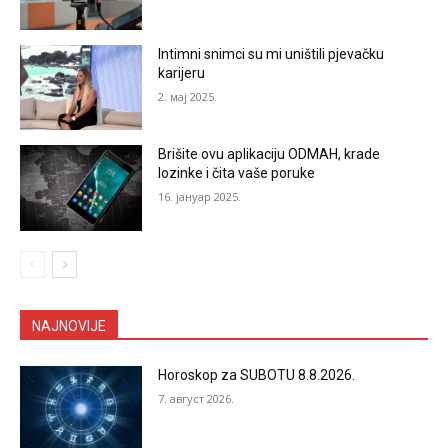
Intimni snimci su mi uništili pjevačku
karijeru
2. мај 2025.
Brišite ovu aplikaciju ODMAH, krade
lozinke i čita vaše poruke
16. јануар 2025.
NAJNOVIJE
Horoskop za SUBOTU 8.8.2026.
7. август 2026.