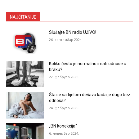
NAJČITANIJE
Slušajte BN radio UŽIVO!
26. септембар 2024.
Koliko često je normalno imati odnose u
braku?
22. фебруар 2025.
Šta se sa tijelom dešava kada je dugo bez
odnosa?
24. фебруар 2025.
„BN konekcija“
6. новембар 2024.