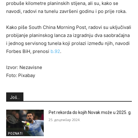
probuše kilometre planinskih stijena, ali su, kako se
navodi, radovi na tunelu završeni godinu i po prije roka.
Kako piše South China Morning Post, radovi su uključivali
probijanje planinskog lanca za izgradnju dva saobraćajna
i jednog servisnog tunela koji prolazi između njih, navodi
Forbes BiH, prenosi
b.92
.
Izvor: Nezavisne
Foto: Pixabay
Još...
Pet rekorda do kojih Novak može u 2025. g.
25. децембар 2024.
POZNATI