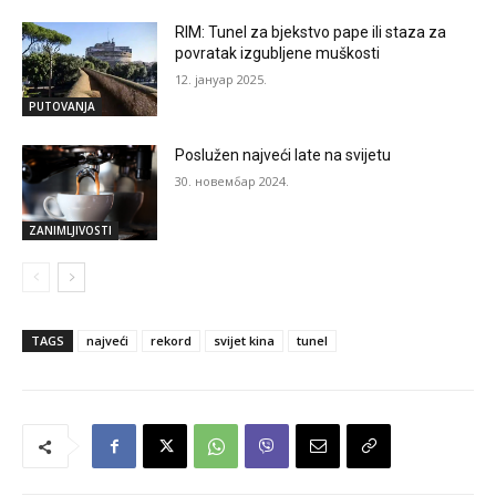
RIM: Tunel za bjekstvo pape ili staza za
povratak izgubljene muškosti
12. јануар 2025.
PUTOVANJA
Poslužen najveći late na svijetu
30. новембар 2024.
ZANIMLJIVOSTI
TAGS
najveći
rekord
svijet kina
tunel