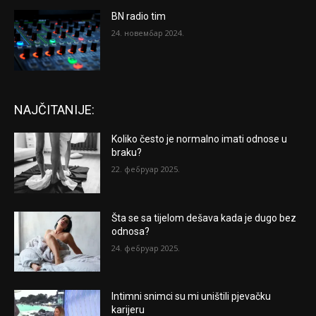
BN radio tim
24. новембар 2024.
NAJČITANIJE:
Koliko često je normalno imati odnose u
braku?
22. фебруар 2025.
Šta se sa tijelom dešava kada je dugo bez
odnosa?
24. фебруар 2025.
Intimni snimci su mi uništili pjevačku
karijeru