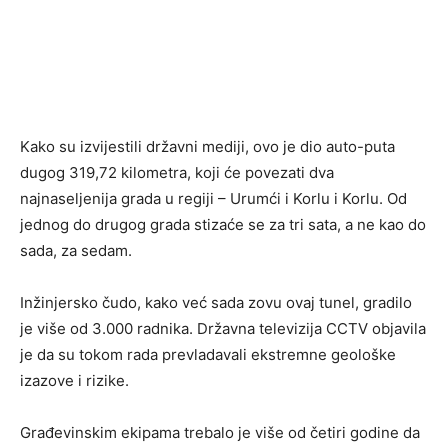
Kako su izvijestili državni mediji, ovo je dio auto-puta
dugog 319,72 kilometra, koji će povezati dva
najnaseljenija grada u regiji – Urumći i Korlu i Korlu. Od
jednog do drugog grada stizaće se za tri sata, a ne kao do
sada, za sedam.
Inžinjersko čudo, kako već sada zovu ovaj tunel, gradilo
je više od 3.000 radnika. Državna televizija CCTV objavila
je da su tokom rada prevladavali ekstremne geološke
izazove i rizike.
Građevinskim ekipama trebalo je više od četiri godine da