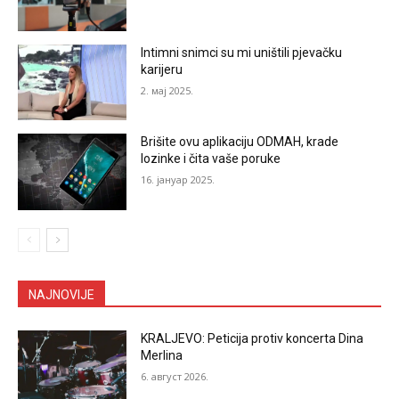
Intimni snimci su mi uništili pjevačku
karijeru
2. мај 2025.
Brišite ovu aplikaciju ODMAH, krade
lozinke i čita vaše poruke
16. јануар 2025.
NAJNOVIJE
KRALJEVO: Peticija protiv koncerta Dina
Merlina
6. август 2026.