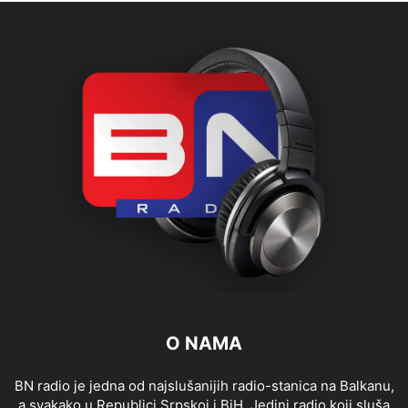
O NAMA
BN radio je jedna od najslušanijih radio-stanica na Balkanu,
a svakako u Republici Srpskoj i BiH. Jedini radio koji sluša