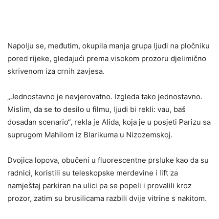
Napolju se, međutim, okupila manja grupa ljudi na pločniku
pored rijeke, gledajući prema visokom prozoru djelimično
skrivenom iza crnih zavjesa.
„Jednostavno je nevjerovatno. Izgleda tako jednostavno.
Mislim, da se to desilo u filmu, ljudi bi rekli: vau, baš
dosadan scenario“, rekla je Alida, koja je u posjeti Parizu sa
suprugom Mahilom iz Blarikuma u Nizozemskoj.
Dvojica lopova, obučeni u fluorescentne prsluke kao da su
radnici, koristili su teleskopske merdevine i lift za
namještaj parkiran na ulici pa se popeli i provalili kroz
prozor, zatim su brusilicama razbili dvije vitrine s nakitom.