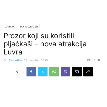
ZABAVA
ZANIMLJIVOSTI
Prozor koji su koristili
pljačkaši – nova atrakcija
Luvra
37
0
Od
BN radio
-
23. октобар 2025.