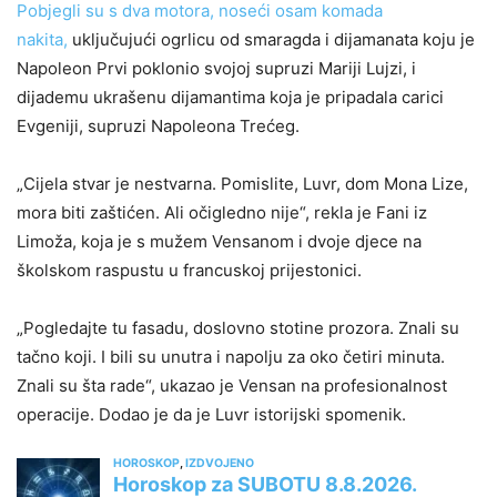
Pobjegli su s dva motora, noseći osam komada
nakita,
uključujući ogrlicu od smaragda i dijamanata koju je
Napoleon Prvi poklonio svojoj supruzi Mariji Lujzi, i
dijademu ukrašenu dijamantima koja je pripadala carici
Evgeniji, supruzi Napoleona Trećeg.
„Cijela stvar je nestvarna. Pomislite, Luvr, dom Mona Lize,
mora biti zaštićen. Ali očigledno nije“, rekla je Fani iz
Limoža, koja je s mužem Vensanom i dvoje djece na
školskom raspustu u francuskoj prijestonici.
„Pogledajte tu fasadu, doslovno stotine prozora. Znali su
tačno koji. I bili su unutra i napolju za oko četiri minuta.
Znali su šta rade“, ukazao je Vensan na profesionalnost
operacije. Dodao je da je Luvr istorijski spomenik.