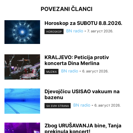
POVEZANI ČLANCI
Horoskop za SUBOTU 8.8.2026.
BN radio
-
7. август 2026.
HOROSKOP
KRALJEVO: Peticija protiv
koncerta Dina Merlina
BN radio
-
6. август 2026.
MUZIKA
Djevojčicu USISAO vakuum na
bazenu
BN radio
-
6. август 2026.
SA SVIH STRANA
Zbog URUŠAVANJA bine, Tanja
prekinula koncert!