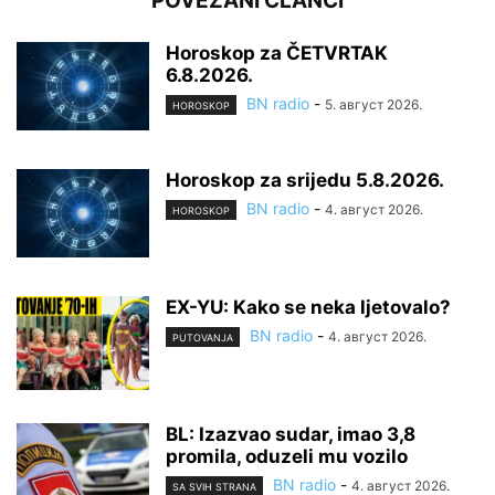
POVEZANI ČLANCI
Horoskop za ČETVRTAK
6.8.2026.
BN radio
-
5. август 2026.
HOROSKOP
Horoskop za srijedu 5.8.2026.
BN radio
-
4. август 2026.
HOROSKOP
EX-YU: Kako se neka ljetovalo?
BN radio
-
4. август 2026.
PUTOVANJA
BL: Izazvao sudar, imao 3,8
promila, oduzeli mu vozilo
BN radio
-
4. август 2026.
SA SVIH STRANA