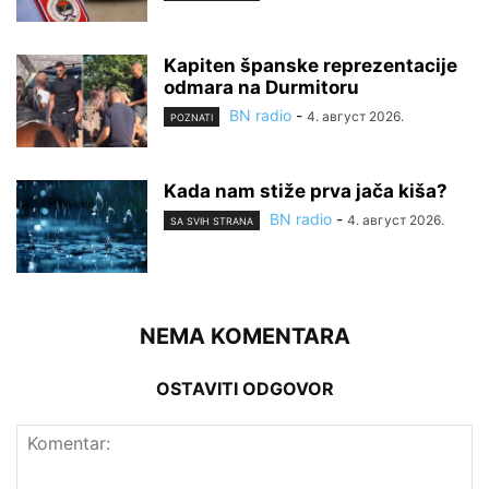
Kapiten španske reprezentacije
odmara na Durmitoru
BN radio
-
4. август 2026.
POZNATI
Kada nam stiže prva jača kiša?
BN radio
-
4. август 2026.
SA SVIH STRANA
NEMA KOMENTARA
OSTAVITI ODGOVOR