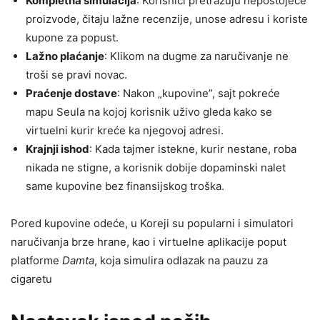
Kompletna simulacija
: Korisnici pretražuju nepostojeće
proizvode, čitaju lažne recenzije, unose adresu i koriste
kupone za popust.
Lažno plaćanje
: Klikom na dugme za naručivanje ne
troši se pravi novac.
Praćenje dostave
: Nakon „kupovine”, sajt pokreće
mapu Seula na kojoj korisnik uživo gleda kako se
virtuelni kurir kreće ka njegovoj adresi.
Krajnji ishod
: Kada tajmer istekne, kurir nestane, roba
nikada ne stigne, a korisnik dobije dopaminski nalet
same kupovine bez finansijskog troška.
Pored kupovine odeće, u Koreji su popularni i simulatori
naručivanja brze hrane, kao i virtuelne aplikacije poput
platforme
Damta
, koja simulira odlazak na pauzu za
cigaretu