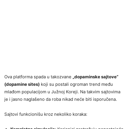
Ova platforma spada u takozvane
„dopaminske sajtove”
(dopamine sites)
koji su postali ogroman trend među
mlađom populacijom u Južnoj Koreji. Na takvim sajtovima
je i jasno naglašeno da roba nikad neće biti isporučena.
Sajtovi funkcionišu kroz nekoliko koraka: