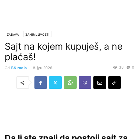
ZABAVA
ZANIMLJIVOSTI
Sajt na kojem kupuješ, a ne
plaćaš!
38
0
Od
BN radio
-
18. јун 2026.
Da li ste znali da postoji sajt za