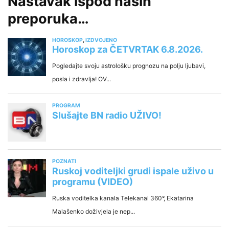
Nastavak ispod naših
preporuka…