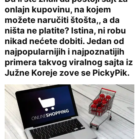
onlajn kupovinu, na kojem
možete naručiti štošta,, a da
ništa ne platite? Istina, ni robu
nikad nećete dobiti. Jedan od
najpopularnijih i najpoznatijih
primera takvog viralnog sajta iz
Južne Koreje zove se
PickyPik
.