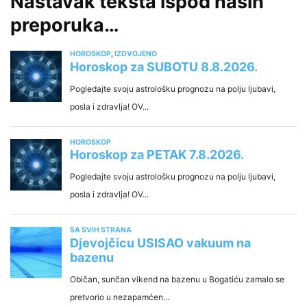
Nastavak teksta ispod naših
preporuka…