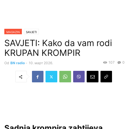
MAGAZIN
SAVJETI
SAVJETI: Kako da vam rodi
KRUPAN KROMPIR
107
0
Od
BN radio
-
10. март 2026.
Sadnja krompira zahtijeva