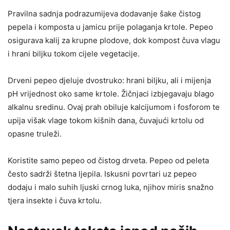
Pravilna sadnja podrazumijeva dodavanje šake čistog
pepela i komposta u jamicu prije polaganja krtole. Pepeo
osigurava kalij za krupne plodove, dok kompost čuva vlagu
i hrani biljku tokom cijele vegetacije.
Drveni pepeo djeluje dvostruko: hrani biljku, ali i mijenja
pH vrijednost oko same krtole. Žičnjaci izbjegavaju blago
alkalnu sredinu. Ovaj prah obiluje kalcijumom i fosforom te
upija višak vlage tokom kišnih dana, čuvajući krtolu od
opasne truleži.
Koristite samo pepeo od čistog drveta. Pepeo od peleta
često sadrži štetna ljepila. Iskusni povrtari uz pepeo
dodaju i malo suhih ljuski crnog luka, njihov miris snažno
tjera insekte i čuva krtolu.