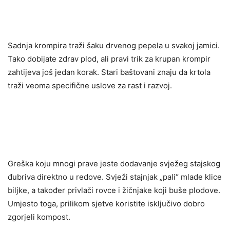
Sadnja krompira traži šaku drvenog pepela u svakoj jamici.
Tako dobijate zdrav plod, ali pravi trik za krupan krompir
zahtijeva još jedan korak. Stari baštovani znaju da krtola
traži veoma specifične uslove za rast i razvoj.
Greška koju mnogi prave jeste dodavanje svježeg stajskog
đubriva direktno u redove. Svježi stajnjak „pali“ mlade klice
biljke, a također privlači rovce i žičnjake koji buše plodove.
Umjesto toga, prilikom sjetve koristite isključivo dobro
zgorjeli kompost.