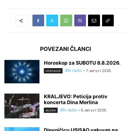
POVEZANI ČLANCI
Horoskop za SUBOTU 8.8.2026.
BN radio
-
7. август 2026.
HOROSKOP
KRALJEVO: Peticija protiv
koncerta Dina Merlina
BN radio
-
6. август 2026.
MUZIKA
Djevojčicu USISAO vakuum na