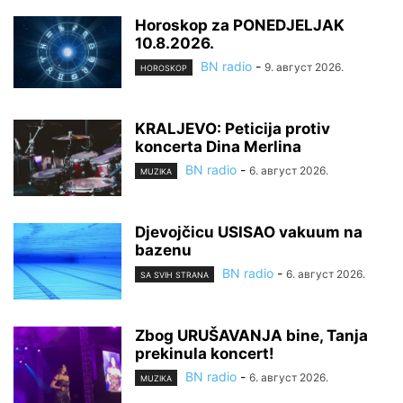
Horoskop za PONEDJELJAK
10.8.2026.
BN radio
-
9. август 2026.
HOROSKOP
KRALJEVO: Peticija protiv
koncerta Dina Merlina
BN radio
-
6. август 2026.
MUZIKA
Djevojčicu USISAO vakuum na
bazenu
BN radio
-
6. август 2026.
SA SVIH STRANA
Zbog URUŠAVANJA bine, Tanja
prekinula koncert!
BN radio
-
6. август 2026.
MUZIKA