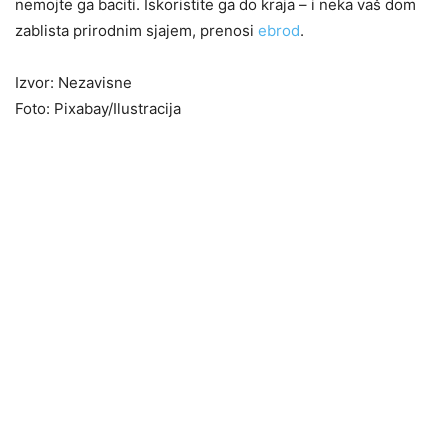
nemojte ga baciti. Iskoristite ga do kraja – i neka vaš dom
zablista prirodnim sjajem, prenosi
ebrod
.
Izvor: Nezavisne
Foto: Pixabay/Ilustracija