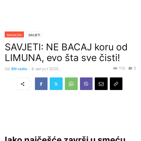
MAGAZIN
SAVJETI
SAVJETI: NE BACAJ koru od
LIMUNA, evo šta sve čisti!
110
0
Od
BN radio
-
8. август 2025.
Iako najčešće završi u smeću