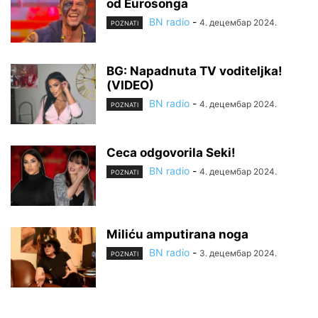
od Eurosonga
BN radio
-
4. децембар 2024.
POZNATI
BG: Napadnuta TV voditeljka!
(VIDEO)
BN radio
-
4. децембар 2024.
POZNATI
Ceca odgovorila Seki!
BN radio
-
4. децембар 2024.
POZNATI
Miliću amputirana noga
BN radio
-
3. децембар 2024.
POZNATI