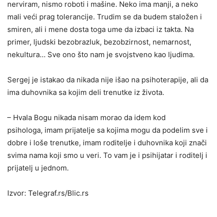
nerviram, nismo roboti i mašine. Neko ima manji, a neko
mali veći prag tolerancije. Trudim se da budem staložen i
smiren, ali i mene dosta toga ume da izbaci iz takta. Na
primer, ljudski bezobrazluk, bezobzirnost, nemarnost,
nekultura… Sve ono što nam je svojstveno kao ljudima.
Sergej je istakao da nikada nije išao na psihoterapije, ali da
ima duhovnika sa kojim deli trenutke iz života.
– Hvala Bogu nikada nisam morao da idem kod
psihologa, imam prijatelje sa kojima mogu da podelim sve i
dobre i loše trenutke, imam roditelje i duhovnika koji znači
svima nama koji smo u veri. To vam je i psihijatar i roditelj i
prijatelj u jednom.
Izvor: Telegraf.rs/Blic.rs