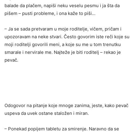
balade da plačem, napiši neku veselu pesmu i ja šta da
pišem – pusti probleme, i ona kaže to piši…
– Ja se sada pretvaram u moje roditelje, vičem, pričam i
upozoravam na neke stvari. Često govorim iste reči koje su
moji roditelji govorili meni, a koje su me u tom trenutku
smarale i nervirale me. Najteže je biti roditelj – rekao je
pevač.
Odogovor na pitanje koje mnoge zanima, jeste, kako pevač
uspeva da uvek ostane staložen i miran.
– Ponekad popijem tabletu za smirenje. Naravno da se