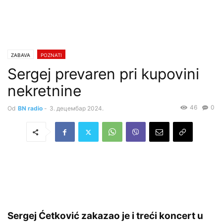
ZABAVA
POZNATI
Sergej prevaren pri kupovini
nekretnine
46
0
Od
BN radio
-
3. децембар 2024.
Sergej Ćetković zakazao je i treći koncert u