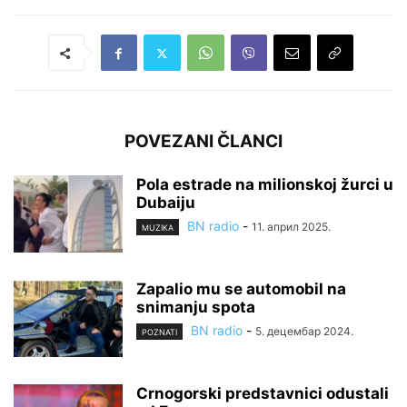
POVEZANI ČLANCI
Pola estrade na milionskoj žurci u
Dubaiju
BN radio
-
11. април 2025.
MUZIKA
Zapalio mu se automobil na
snimanju spota
BN radio
-
5. децембар 2024.
POZNATI
Crnogorski predstavnici odustali