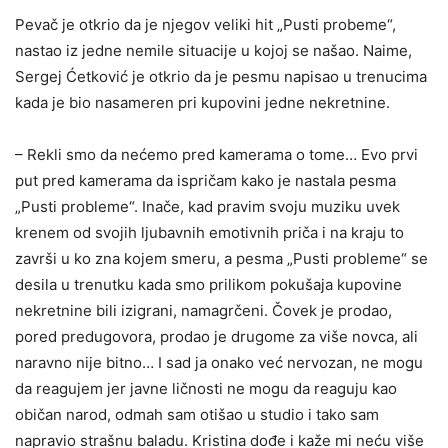
Pevač je otkrio da je njegov veliki hit „Pusti probeme“,
nastao iz jedne nemile situacije u kojoj se našao. Naime,
Sergej Ćetković je otkrio da je pesmu napisao u trenucima
kada je bio nasameren pri kupovini jedne nekretnine.
– Rekli smo da nećemo pred kamerama o tome… Evo prvi
put pred kamerama da ispričam kako je nastala pesma
„Pusti probleme“. Inače, kad pravim svoju muziku uvek
krenem od svojih ljubavnih emotivnih priča i na kraju to
završi u ko zna kojem smeru, a pesma „Pusti probleme“ se
desila u trenutku kada smo prilikom pokušaja kupovine
nekretnine bili izigrani, namagrčeni. Čovek je prodao,
pored predugovora, prodao je drugome za više novca, ali
naravno nije bitno… I sad ja onako već nervozan, ne mogu
da reagujem jer javne ličnosti ne mogu da reaguju kao
običan narod, odmah sam otišao u studio i tako sam
napravio strašnu baladu. Kristina dođe i kaže mi neću više