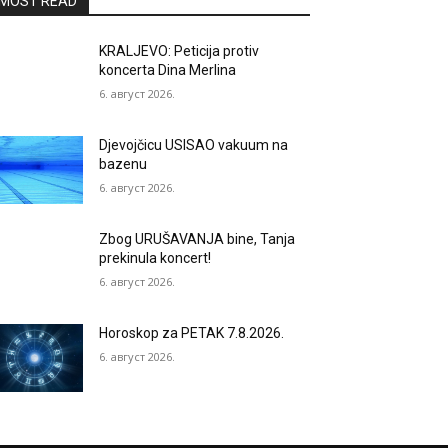
MOST READ
KRALJEVO: Peticija protiv
koncerta Dina Merlina
6. август 2026.
Djevojčicu USISAO vakuum na
bazenu
6. август 2026.
Zbog URUŠAVANJA bine, Tanja
prekinula koncert!
6. август 2026.
Horoskop za PETAK 7.8.2026.
6. август 2026.