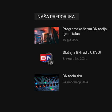
NAŠA PREPORUKA:
Programska šema BN radija –
Ljetni talas
16. јул 2026.
Slušajte BN radio UŽIVO!
8. децембар 2024.
BN radio tim
24. новембар 2024.