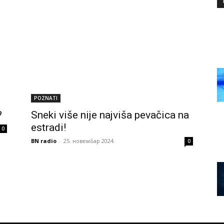
POZNATI
?
Sneki više nije najviša pevačica na
estradi!
0
BN radio
-
25. новембар 2024.
0