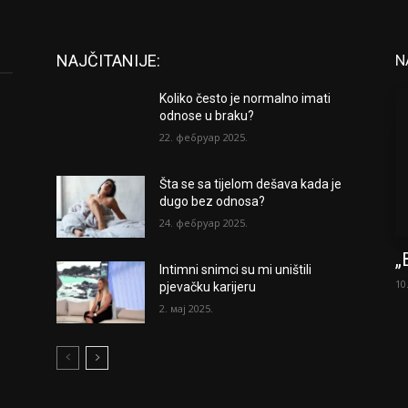
NAJČITANIJE:
N
Koliko često je normalno imati
odnose u braku?
22. фебруар 2025.
Šta se sa tijelom dešava kada je
dugo bez odnosa?
24. фебруар 2025.
„
Intimni snimci su mi uništili
10
pjevačku karijeru
2. мај 2025.