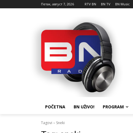
Петак, август 7, 2026
RTV BN
BN TV
BN Music
POČETNA
BN UŽIVO!
PROGRAM
Tagovi
Sneki