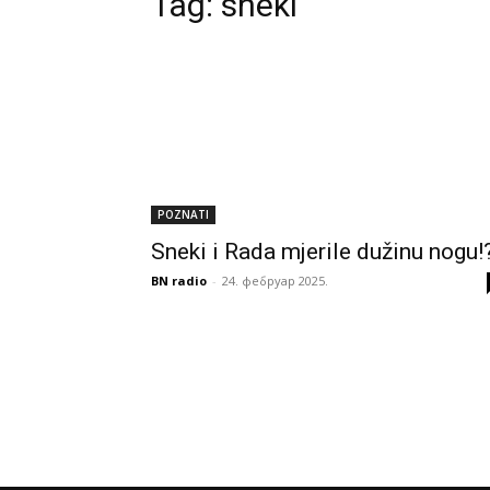
Tag:
sneki
POZNATI
Sneki i Rada mjerile dužinu nogu!
BN radio
-
24. фебруар 2025.