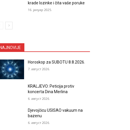
krade lozinke i čita vaše poruke
16. јануар 2025.
NAJNOVIJE
Horoskop za SUBOTU 8.8.2026.
7. август 2026.
KRALJEVO: Peticija protiv
koncerta Dina Merlina
6. август 2026.
Djevojčicu USISAO vakuum na
bazenu
6. август 2026.