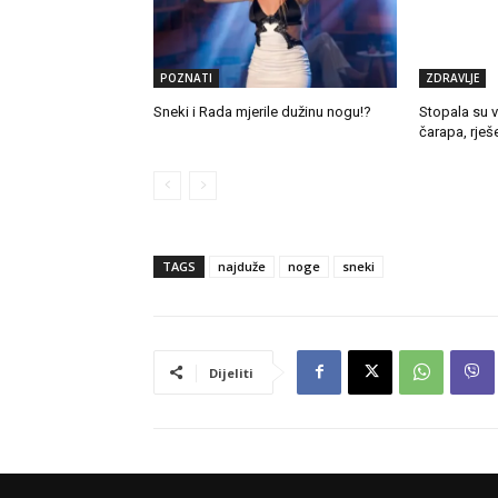
POZNATI
ZDRAVLJE
Sneki i Rada mjerile dužinu nogu!?
Stopala su 
čarapa, rješe
TAGS
najduže
noge
sneki
Dijeliti