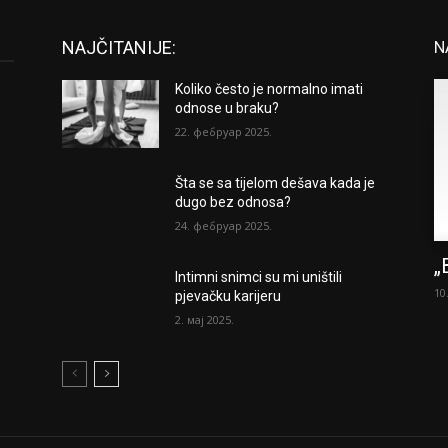
NAJČITANIJE:
N
Koliko često je normalno imati
odnose u braku?
22. фебруар 2025.
Šta se sa tijelom dešava kada je
dugo bez odnosa?
24. фебруар 2025.
„
Intimni snimci su mi uništili
10
pjevačku karijeru
2. мај 2025.