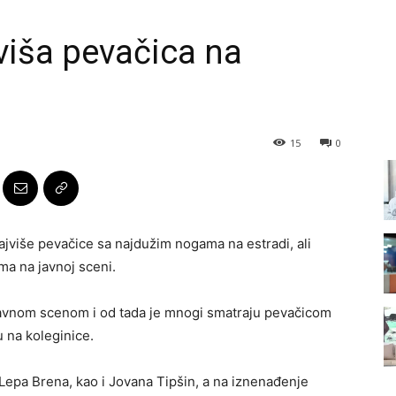
jviša pevačica na
15
0
jviše pevačice sa najdužim nogama na estradi, ali
ma na javnoj sceni.
javnom scenom i od tada je mnogi smatraju pevačicom
u na koleginice.
 Lepa Brena, kao i Jovana Tipšin, a na iznenađenje