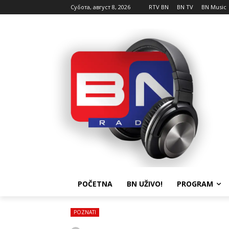
Субота, август 8, 2026
RTV BN
BN TV
BN Music
POČETNA
BN UŽIVO!
PROGRAM
POZNATI