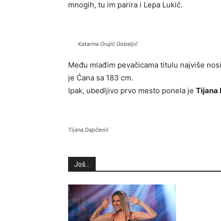
mnogih, tu im parira i Lepa Lukić.
Katarina Grujić Gobeljić
Među mlađim pevačicama titulu najviše nos
je Ćana sa 183 cm.
Ipak, ubedljivo prvo mesto ponela je
Tijana
Tijana Dapčević
Još...