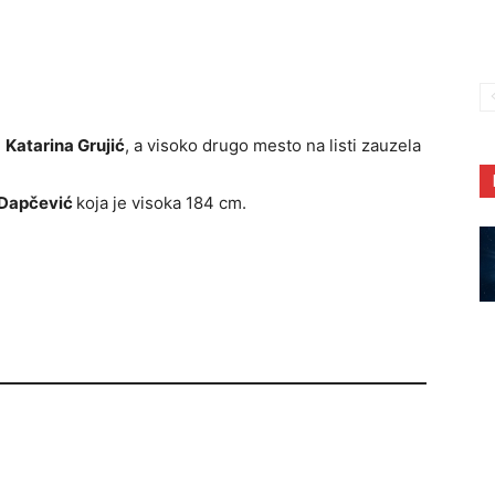
i
Katarina Grujić
, a visoko drugo mesto na listi zauzela
 Dapčević
koja je visoka 184 cm.