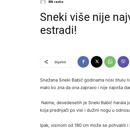
BN radio
Sneki više nije na
estradi!
Dijeliti
Snežana Sneki Babić godinama nosi titulu na
malo ko zna da ona zapravo i nije najviša da
Naime, devedesetih je Sneki Babić harala 
koja prednjači po visi i dužini nogu u odnos
Ipak, visinom od 180 cm može se pohvaliti i