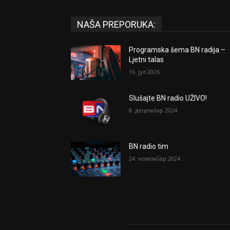
NAŠA PREPORUKA:
Programska šema BN radija –
Ljetni talas
16. јул 2026.
Slušajte BN radio UŽIVO!
8. децембар 2024.
BN radio tim
24. новембар 2024.