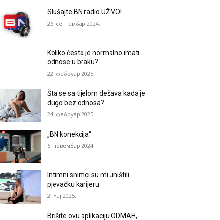
Slušajte BN radio UŽIVO!
26. септембар 2024.
Koliko često je normalno imati
odnose u braku?
22. фебруар 2025.
Šta se sa tijelom dešava kada je
dugo bez odnosa?
24. фебруар 2025.
„BN konekcija“
6. новембар 2024.
Intimni snimci su mi uništili
pjevačku karijeru
2. мај 2025.
Brišite ovu aplikaciju ODMAH,