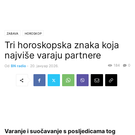
ZABAVA
HOROSKOP
Tri horoskopska znaka koja
najviše varaju partnere
184
0
Od
BN radio
-
20. јануар 2026.
Varanje i suočavanje s posljedicama tog