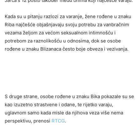
Jarca s 12 posto također među onima koji najčešće varaju.
Kada su u pitanju razlozi za varanje, žene rođene u znaku
Riba najčešće objašnjavaju svoju potrebu za vanbračnim
vezama željom za većom seksualnom intimnošću i
potrebom za raznolikošću u odnosima, dok se osobe
rođene u znaku Blizanaca često boje obveza i vezivanja.
S druge strane, osobe rođene u znaku Bika pokazale su se
kao izuzetno strastvene i odane, te rijetko varaju,
uglavnom samo kada misle da njihova veza više nema
perspektivu, prenosi
RTCG
.