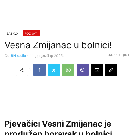
ZABAVA
POZNATI
Vesna Zmijanac u bolnici!
119
0
Od
BN radio
-
11. децембар 2025.
Pjevačici Vesni Zmijanac je
produžen boravak u bolnici