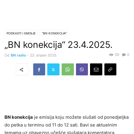
PODKASTI I EMISIJE
"BN KONEKCIJA"
„BN konekcija“ 23.4.2025.
59
0
Od
BN radio
-
23. април 2025.
BN konekcija
je emisija koju možete slušati od ponedjeljka
do petka u terminu od 11 do 12 sati. Bavi se aktuelnim
temama uz obavezno učešće slušalaca komentatora.