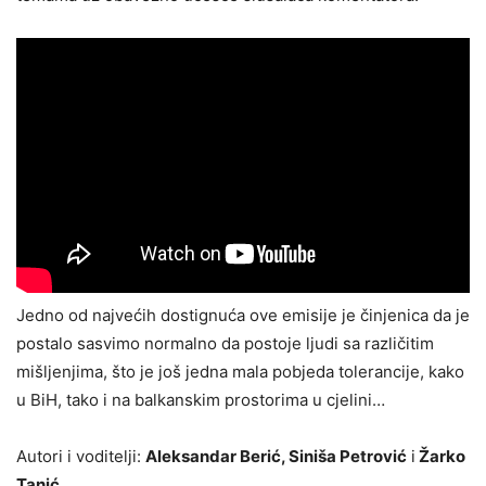
Jedno od najvećih dostignuća ove emisije je činjenica da je
postalo sasvimo normalno da postoje ljudi sa različitim
mišljenjima, što je još jedna mala pobjeda tolerancije, kako
u BiH, tako i na balkanskim prostorima u cjelini…
Autori i voditelji:
Aleksandar Berić, Siniša Petrović
i
Žarko
Tanić
.