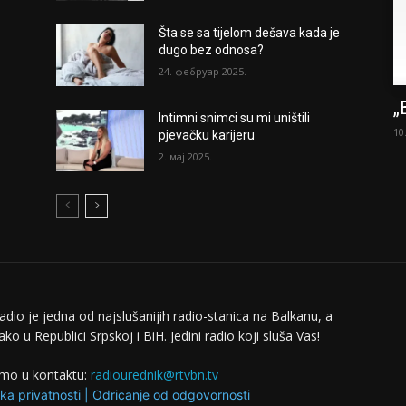
Šta se sa tijelom dešava kada je
dugo bez odnosa?
24. фебруар 2025.
„
Intimni snimci su mi uništili
10
pjevačku karijeru
2. мај 2025.
adio je jedna od najslušanijih radio-stanica na Balkanu, a
ko u Republici Srpskoj i BiH. Jedini radio koji sluša Vas!
mo u kontaktu:
radiourednik@rtvbn.tv
ika privatnosti
|
Odricanje od odgovornosti