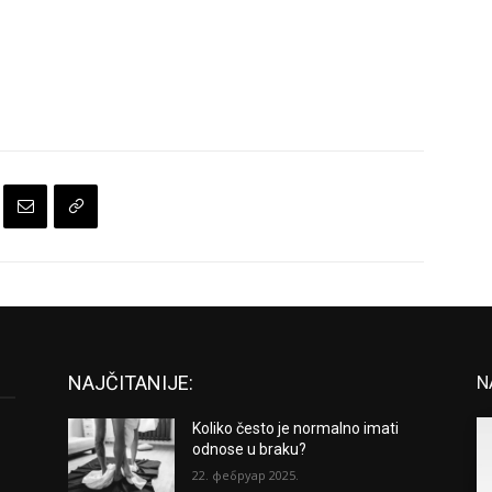
NAJČITANIJE:
N
Koliko često je normalno imati
odnose u braku?
22. фебруар 2025.