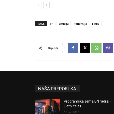
TAGS
bn
emisija
konekcija
radio
Dijeliti
NAŠA PREPORUKA:
Programska šema BN radija –
Ljetni talas
16. јул 2026.