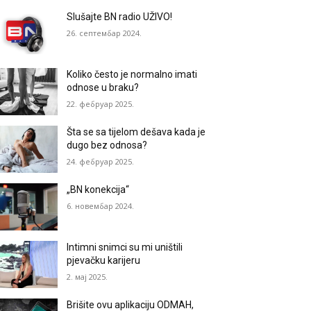
Slušajte BN radio UŽIVO!
26. септембар 2024.
Koliko često je normalno imati
odnose u braku?
22. фебруар 2025.
Šta se sa tijelom dešava kada je
dugo bez odnosa?
24. фебруар 2025.
„BN konekcija“
6. новембар 2024.
Intimni snimci su mi uništili
pjevačku karijeru
2. мај 2025.
Brišite ovu aplikaciju ODMAH,