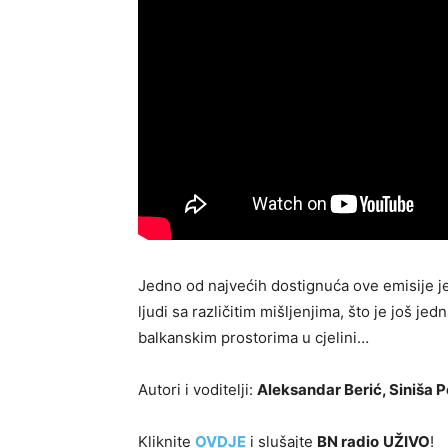
Jedno od najvećih dostignuća ove emisije j
ljudi sa različitim mišljenjima, što je još je
balkanskim prostorima u cjelini…
Autori i voditelji:
Aleksandar Berić, Siniša P
Kliknite
OVDJE
i slušajte
BN radio
UŽIVO
!