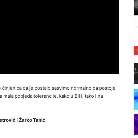
e činjenica da je postalo sasvimo normalno da postoje
dna mala pobjeda tolerancije, kako u BiH, tako i na
etrović
i
Žarko Tanić
.