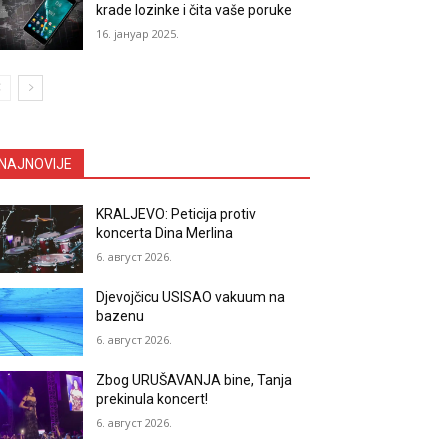
krade lozinke i čita vaše poruke
16. јануар 2025.
NAJNOVIJE
KRALJEVO: Peticija protiv
koncerta Dina Merlina
6. август 2026.
Djevojčicu USISAO vakuum na
bazenu
6. август 2026.
Zbog URUŠAVANJA bine, Tanja
prekinula koncert!
6. август 2026.