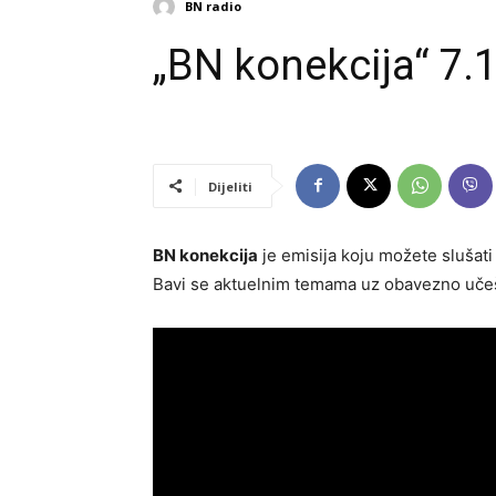
BN radio
„BN konekcija“ 7.
Dijeliti
BN konekcija
je emisija koju možete slušati
Bavi se aktuelnim temama uz obavezno učeš