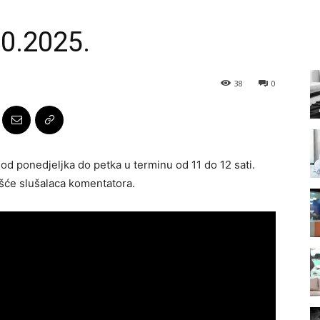
10.2025.
38
0
 od ponedjeljka do petka u terminu od 11 do 12 sati.
će slušalaca komentatora.