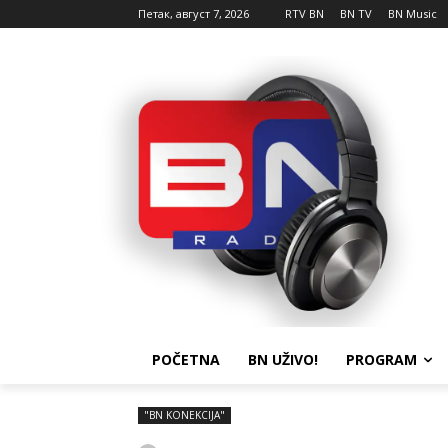
Петак, август 7, 2026
RTV BN
BN TV
BN Music
POČETNA
BN UŽIVO!
PROGRAM
"BN KONEKCIJA"