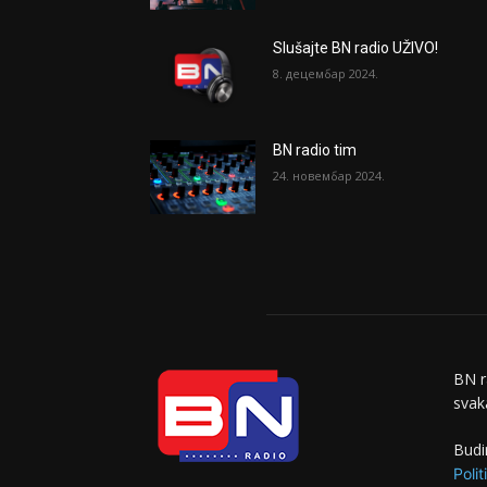
Slušajte BN radio UŽIVO!
8. децембар 2024.
BN radio tim
24. новембар 2024.
BN r
svaka
Budi
Polit