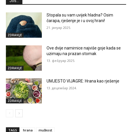
Još...
Stopala su vam uvijek hladna? Osim
čarapa, rješenje je i u ovoj hrani!
21. јануар 2025.
ZDRAVLJE
Ove dvije namirnice najviše goje kada se
uzimaju na prazan stomak
13. фебруар 2025.
ZDRAVLJE
UMJESTO VIJAGRE: Hrana kao rješenje
13. децембар 2024.
ZDRAVLJE
TAGS
hrana
muškost