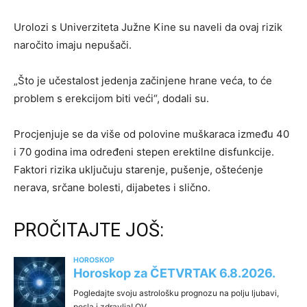
Urolozi s Univerziteta Južne Kine su naveli da ovaj rizik
naročito imaju nepušači.
„Što je učestalost jedenja začinjene hrane veća, to će
problem s erekcijom biti veći“, dodali su.
Procjenjuje se da više od polovine muškaraca između 40
i 70 godina ima određeni stepen erektilne disfunkcije.
Faktori rizika uključuju starenje, pušenje, oštećenje
nerava, srčane bolesti, dijabetes i slično.
PROČITAJTE JOŠ: