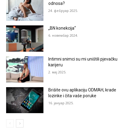
odnosa?
24. фебруар 2025.
„BN konekcija“
6. новембар 2024.
Intimni snimci su mi uništili pjevačku
karijeru
2. мај 2025.
Brišite ovu aplikaciju ODMAH, krade
lozinke i čita vaše poruke
16. јануар 2025.