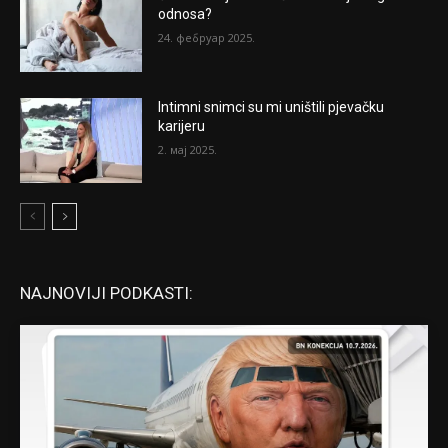
odnosa?
24. фебруар 2025.
Intimni snimci su mi uništili pjevačku
karijeru
2. мај 2025.
NAJNOVIJI PODKASTI: