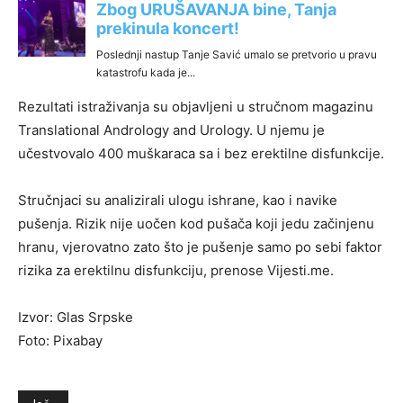
Rezultati istraživanja su objavljeni u stručnom magazinu
Translational Andrology and Urology. U njemu je
učestvovalo 400 muškaraca sa i bez erektilne disfunkcije.
Stručnjaci su analizirali ulogu ishrane, kao i navike
pušenja. Rizik nije uočen kod pušača koji jedu začinjenu
hranu, vjerovatno zato što je pušenje samo po sebi faktor
rizika za erektilnu disfunkciju, prenose Vijesti.me.
Izvor: Glas Srpske
Foto: Pixabay