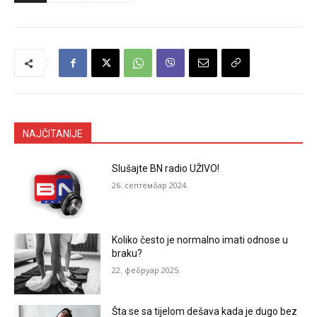
NAJČITANIJE
Slušajte BN radio UŽIVO!
26. септембар 2024.
Koliko često je normalno imati odnose u
braku?
22. фебруар 2025.
Šta se sa tijelom dešava kada je dugo bez