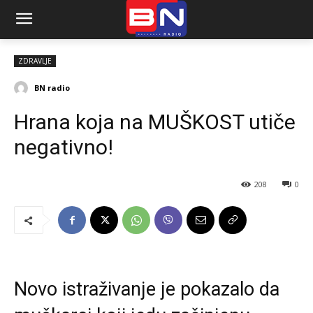
ZDRAVLJE
BN radio
Hrana koja na MUŠKOST utiče
negativno!
208
0
Novo istraživanje je pokazalo da