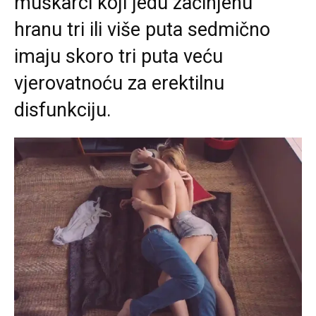
muškarci koji jedu začinjenu
hranu tri ili više puta sedmično
imaju skoro tri puta veću
vjerovatnoću za erektilnu
disfunkciju.