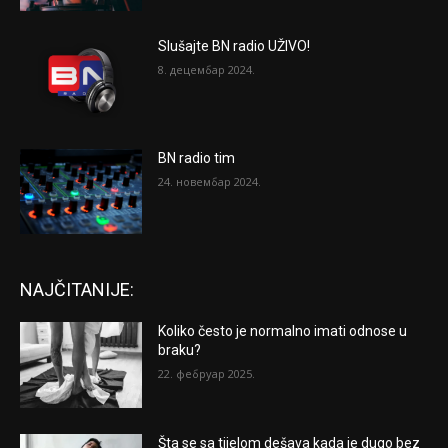
Slušajte BN radio UŽIVO!
8. децембар 2024.
BN radio tim
24. новембар 2024.
NAJČITANIJE:
Koliko često je normalno imati odnose u
braku?
22. фебруар 2025.
Šta se sa tijelom dešava kada je dugo bez