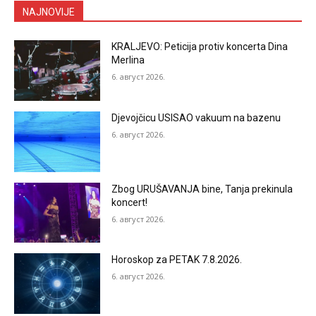
NAJNOVIJE
KRALJEVO: Peticija protiv koncerta Dina
Merlina
6. август 2026.
Djevojčicu USISAO vakuum na bazenu
6. август 2026.
Zbog URUŠAVANJA bine, Tanja prekinula
koncert!
6. август 2026.
Horoskop za PETAK 7.8.2026.
6. август 2026.