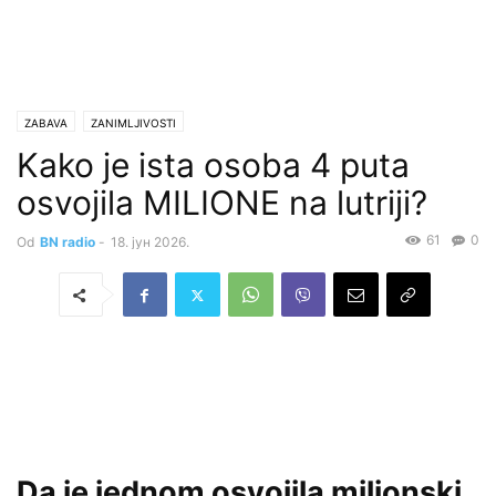
ZABAVA
ZANIMLJIVOSTI
Kako je ista osoba 4 puta
osvojila MILIONE na lutriji?
61
0
Od
BN radio
-
18. јун 2026.
Da je jednom osvojila milionski