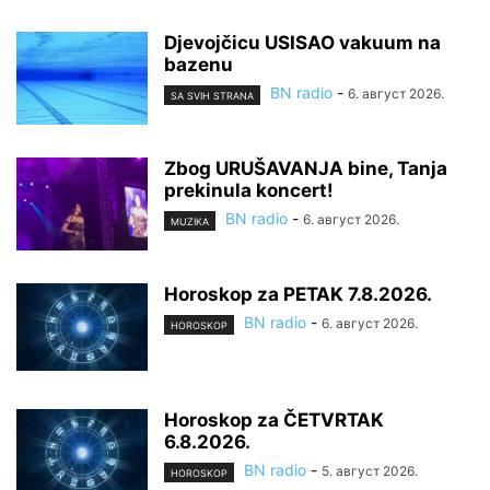
Djevojčicu USISAO vakuum na
bazenu
BN radio
-
6. август 2026.
SA SVIH STRANA
Zbog URUŠAVANJA bine, Tanja
prekinula koncert!
BN radio
-
6. август 2026.
MUZIKA
Horoskop za PETAK 7.8.2026.
BN radio
-
6. август 2026.
HOROSKOP
Horoskop za ČETVRTAK
6.8.2026.
BN radio
-
5. август 2026.
HOROSKOP